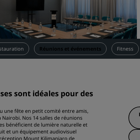
Demander un devis
Pour les événements
Solutions d’entreprise
Rechercher des vols
stauration
Réunions et événements
Fitness
Rechercher des vols
Restaurants
Rechercher un restaurant
ses sont idéales pour des
Services numériques
 une fête en petit comité entre amis,
à Nairobi. Nos 14 salles de réunions
Application Radisson Hotel
s bénéficient de lumière naturelle et
uit et un équipement audiovisuel
e réception Mount Kilimanjaro de