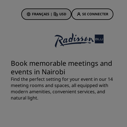
FRANÇAIS
|
USD
SE CONNECTER
sson Rewards
réservations
Offres d'hôtels
Découvrez nos offres
Book memorable meetings and
La magie opère dès les premiers
events in Nairobi
instants
Find the perfect setting for your event in our 14
Deals of the Day
meeting rooms and spaces, all equipped with
Réservez à l’avance
modern amenities, convenient services, and
Voir nos forfaits
natural light.
Idées de voyage
ngs
Hôtels adaptés aux familles
ion