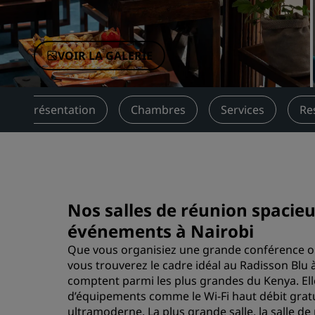
Marques affiliées en Chine
VOIR LA GALERIE
Présentation
Chambres
Services
Re
Nos salles de réunion spacieu
événements à Nairobi
Que vous organisiez une grande conférence ou
vous trouverez le cadre idéal au Radisson Blu 
comptent parmi les plus grandes du Kenya. Elle
d’équipements comme le Wi-Fi haut débit grat
ultramoderne. La plus grande salle, la salle d