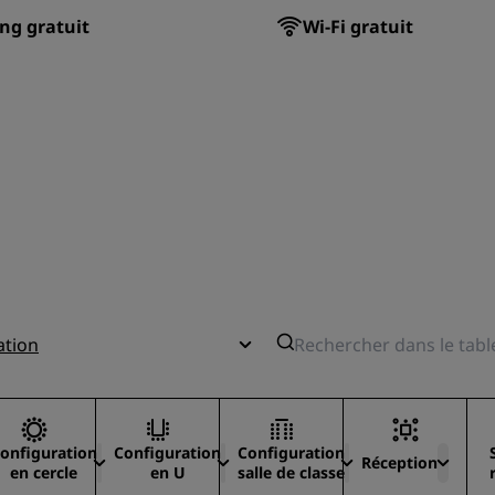
ng gratuit
Wi-Fi gratuit
ation
onfiguration
Configuration
Configuration
Réception
en cercle
en U
salle de classe