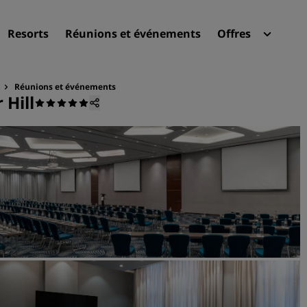
Resorts
Réunions et événements
Offres
Radi
Mes 
Réunions et événements
 Hill
Trouvez votre hôtel
Destinations
Resorts
Appartements hôteliers
Hôtels d'aéroport
Nouveaux et futurs hôtels
Réunions et événements
Découvrez Radisson Meeti
Réservez une salle de réun