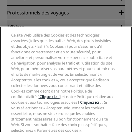
Radisson Rewards
Professionnels des voyages
Garantie des meilleurs tarifs en ligne
Blog
Partenaires
Affaires
Destinations
Agents de voyages
Ce site Web utilise des Cookies et des technologies
Nouveaux et futurs hôtels
Radisson Hotel Group
associées (telles que des balises Web, des pixels invisibles
Légal
Application Radisson Hotels
et des objets Flash) (« Cookies ») pour s'assurer qu'il
Médias
Hôtels adaptés aux sportifs
fonctionne correctement et en toute sécurité, pour
Carrières RHG
Centre de confidentialité
Aide
Hôtels adaptés aux Familles
améliorer et personnaliser votre expérience publicitaire et
Carrières PPHE
Mentions légales
Santé et sécurité
de navigation, pour analyser le trafic et l'utilisation du site
Carrières EHL
Conditions générales Radisson Rewards
Web, pour mémoriser vos paramètres et pour soutenir nos
Avis aux consommateurs
The Club by RHG
Médias sociaux
Contrat d’utilisation du site
efforts de marketing et de vente. En sélectionnant «
Contact
Opportunités de développement
Accepter tous les cookies », vous acceptez que Radisson
Accessibilité numérique
FAQ
Marques Radisson Hotels
Entreprise responsable
collecte des données vous concernant et utilise des
Déclaration sur l’esclavage moderne
Plan du site
Cookies comme décrit dans notre Politique de
Approvisionnement
confidentialité [
Cliquez ici
] et notre Politique relative aux
cookies et aux technologies associées [
Cliquez ici
.]. Si
vous sélectionnez « Accepter uniquement les cookies
essentiels », nous ne stockerons que les cookies
strictement nécessaires au bon fonctionnement du site
Web. Si vous souhaitez faire des choix plus spécifiques,
sélectionnez « Paramètres des cookies ».