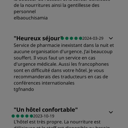
Service
de la nourritures ainsi la gentillesse des
personnel
Emplacement
elbaouchisamia
Propreté
Chambres
"
Heureux séjour
"
2024-03-29
Service de pharmacie inexistant dans la nuit et
Service
Qualité/prix
aucune organisation d'urgence. J'ai beaucoup
souffert. Il vous faut un service en cas
d'urgence médicale. Aussi les francophones
Literie
sont en difficulté dans votre hôtel. Je vous
recommanderais des traducteurs en cas de
conférences internationales
Propreté
tgfnando
Service
Chambres
"
Un hôtel confortable
"
2023-10-19
L'hôtel est très propre. La nourriture est
Qualité/prix