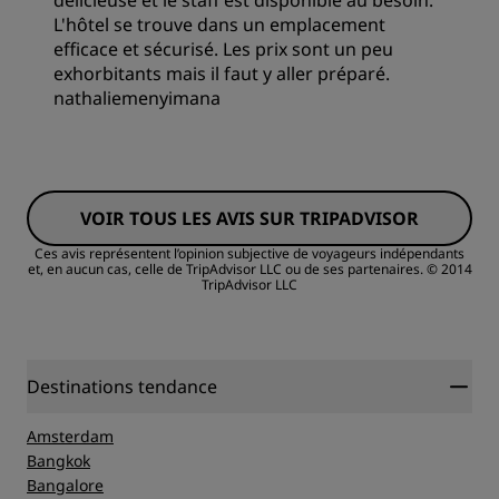
délicieuse et le staff est disponible au besoin.
L'hôtel se trouve dans un emplacement
Literie
efficace et sécurisé. Les prix sont un peu
exhorbitants mais il faut y aller préparé.
nathaliemenyimana
Emplacement
Chambres
Propreté
VOIR TOUS LES AVIS SUR TRIPADVISOR
Qualité/prix
Service
Ces avis représentent l’opinion subjective de voyageurs indépendants
et, en aucun cas, celle de TripAdvisor LLC ou de ses partenaires.
© 2014
TripAdvisor LLC
Literie
Propreté
Destinations tendance
Amsterdam
Bangkok
Bangalore