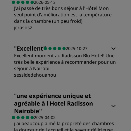
2026-05-13
J'ai passé de très bons séjour à l'Hôtel Mon
seul point d'amélioration est la température
dans la chambre (un peu froid)
jcrasos2
Chambres
"
Excellent
"
2025-10-27
Excellent moment au Radisson Blu Hotel! Une
Qualité/prix
très belle expérience à recommander pour un
séjour à Nairobi.
sessidedehouanou
Literie
Chambres
"
une expérience unique et
Emplacement
agréable à l Hotel Radisson
Qualité/prix
Nairobie
"
Propreté
2025-04-02
j ai beaucoup aimé la propreté des chambres
Literie
la douceur de l accueil et la saveur délicieuse