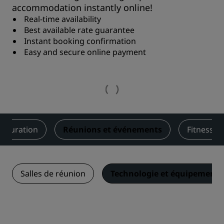
accommodation instantly online!
Real-time availability
Best available rate guarantee
Instant booking confirmation
Easy and secure online payment
stauration
Réunions et événements
Fitness et
Salles de réunion
Technologie et équipements