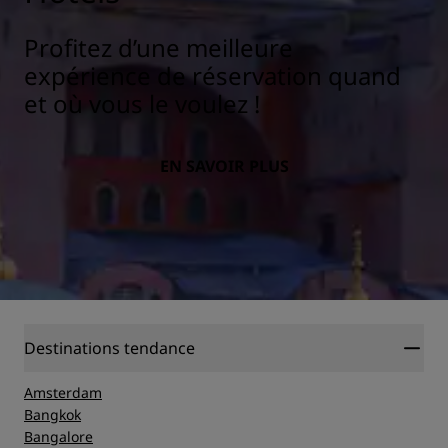
Profitez d’une meilleure
expérience de réservation quand
et où vous le voulez !
EN SAVOIR PLUS
Destinations tendance
Amsterdam
Bangkok
Bangalore