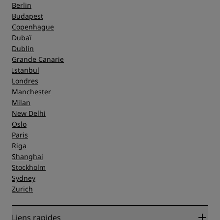
Berlin
Budapest
Copenhague
Dubaï
Dublin
Grande Canarie
Istanbul
Londres
Manchester
Milan
New Delhi
Oslo
Paris
Riga
Shanghai
Stockholm
Sydney
Zurich
Liens rapides