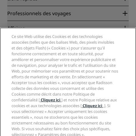
Radisson Rewards
Professionnels des voyages
Garantie des meilleurs tarifs en ligne
Blog
Partenaires
Affaires
Destinations
Agents de voyages
Ce site Web utilise des Cookies et des technologies
Nouveaux et futurs hôtels
Radisson Hotel Group
associées (telles que des balises Web, des pixels invisibles
Légal
Application Radisson Hotels
et des objets Flash) (« Cookies ») pour s'assurer qu'il
Médias
Hôtels adaptés aux sportifs
fonctionne correctement et en toute sécurité, pour
Carrières RHG
Centre de confidentialité
Aide
Hôtels adaptés aux Familles
améliorer et personnaliser votre expérience publicitaire et
Carrières PPHE
Mentions légales
de navigation, pour analyser le trafic et l'utilisation du site
Santé et sécurité
Carrières EHL
Conditions générales Radisson Rewards
Web, pour mémoriser vos paramètres et pour soutenir nos
Avis aux consommateurs
The Club by RHG
Médias sociaux
Contrat d’utilisation du site
efforts de marketing et de vente. En sélectionnant «
Contact
Opportunités de développement
Accepter tous les cookies », vous acceptez que Radisson
Accessibilité numérique
FAQ
Marques Radisson Hotels
collecte des données vous concernant et utilise des
Entreprise responsable
Déclaration sur l’esclavage moderne
Plan du site
Cookies comme décrit dans notre Politique de
Approvisionnement
confidentialité [
Cliquez ici
] et notre Politique relative aux
cookies et aux technologies associées [
Cliquez ici
.]. Si
vous sélectionnez « Accepter uniquement les cookies
essentiels », nous ne stockerons que les cookies
strictement nécessaires au bon fonctionnement du site
Web. Si vous souhaitez faire des choix plus spécifiques,
sélectionnez « Paramètres des cookies ».