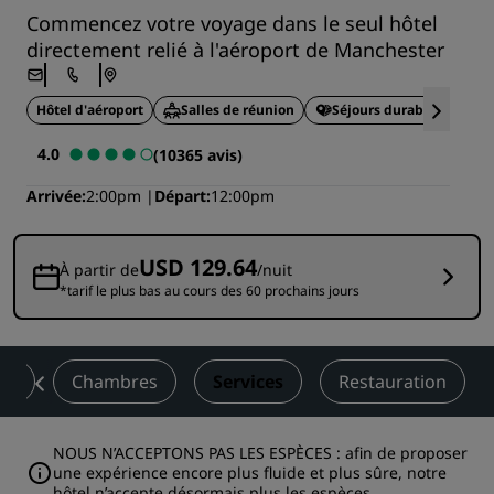
Commencez votre voyage dans le seul hôtel
directement relié à l'aéroport de Manchester
Hôtel d'aéroport
Salles de réunion
Séjours durables
4.0
(10365 avis)
Arrivée
2:00pm
Départ
12:00pm
USD 129.64
À partir de
/nuit
*tarif le plus bas au cours des 60 prochains jours
on
Chambres
Services
Restauration
NOUS N’ACCEPTONS PAS LES ESPÈCES : afin de proposer
une expérience encore plus fluide et plus sûre, notre
hôtel n’accepte désormais plus les espèces.