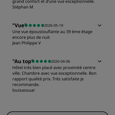
grand confort et d’une vue exceptionnelle.
Literie
Stéphan M
Service
Chambres
Emplacement
"
Vue
"
2026-05-19
Une vue époustouflante au 39 ème étage
Qualité/prix
encore plus de nuit
Propreté
Jean Philippe V
Literie
Service
"
Au top
"
2026-04-06
Hôtel très bien placé avec proximité centre
Emplacement
ville. Chambre avec vue exceptionnelle. Bon
rapport qualité prix. Très satisfaite je
recommande.
Propreté
louisasouar
Service
Chambres