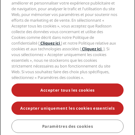
Centre de confidentialité
Aide
Hôtels adaptés aux Familles
améliorer et personnaliser votre expérience publicitaire et
Carrières PPHE
Mentions légales
Santé et sécurité
de navigation, pour analyser le trafic et l'utilisation du site
Carrières EHL
Conditions générales Radisson Rewards
Web, pour mémoriser vos paramètres et pour soutenir nos
Avis aux consommateurs
The Club by RHG
Médias sociaux
Contrat d’utilisation du site
efforts de marketing et de vente. En sélectionnant «
Contact
Opportunités de développement
Accepter tous les cookies », vous acceptez que Radisson
Accessibilité numérique
FAQ
Marques Radisson Hotels
Entreprise responsable
collecte des données vous concernant et utilise des
Déclaration sur l’esclavage moderne
Plan du site
Cookies comme décrit dans notre Politique de
Approvisionnement
confidentialité [
Cliquez ici
] et notre Politique relative aux
cookies et aux technologies associées [
Cliquez ici
.]. Si
vous sélectionnez « Accepter uniquement les cookies
essentiels », nous ne stockerons que les cookies
strictement nécessaires au bon fonctionnement du site
Web. Si vous souhaitez faire des choix plus spécifiques,
sélectionnez « Paramètres des cookies ».
NE MANQUEZ AUCUNE DE NOS OFFRES LES PLUS
POPULAIRES
Accepter tous les cookies
Accepter uniquement les cookies essentiels
© 2026 Radisson Hotel Group.
Tous droits réservés. RHG Radisson
Hotel Group, Radisson, Radisson RED, Radisson Blu, Radisson Collection,
Radisson Individuals, Park Plaza, Park Inn, Country Inn & Suites, Prize by
Radisson, Radisson Rewards, et Radisson Meetings sont des marques
Paramètres des cookies
RÉSERVER
déposées de Radisson Hotel Group.