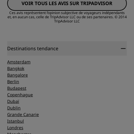
VOIR TOUS LES AVIS SUR TRIPADVISOR
Qualité/prix
Ces avis représentent l’opinion subjective de voyageurs indépendants
et, en aucun cas, celle de TripAdvisor LLC ou de ses partenaires.
© 2014
TripAdvisor LLC
Literie
Emplacement
Destinations tendance
Propreté
Amsterdam
Bangkok
Bangalore
Service
Berlin
Budapest
Copenhague
Dubaï
Dublin
Grande Canarie
Istanbul
Londres