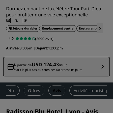
Dormez en haut de la célèbre Tour Part-Dieu
pour profiter d’une vue exceptionnelle
Séjours durables
Emplacement central
Restaurant gastronom
4.0
(2090 avis)
Arrivée
3:00pm
Départ
12:00pm
USD 124.43
À partir de
/nuit
*tarif le plus bas au cours des 60 prochains jours
bien-être
Offres
Avis
Activités touristique
Radisson Blu Hotel, Lyon
-
Avis