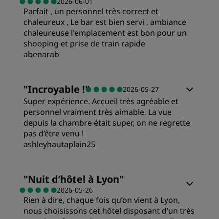
2026-06-01
Parfait , un personnel très correct et
chaleureux , Le bar est bien servi , ambiance
chaleureuse l'emplacement est bon pour un
shooping et prise de train rapide
abenarab
Chambres
"
Incroyable !
"
2026-05-27
Super expérience. Accueil très agréable et
Qualité/prix
personnel vraiment très aimable. La vue
depuis la chambre était super, on ne regrette
pas d’être venu !
Literie
ashleyhautaplain25
Chambres
Emplacement
"
Nuit d’hôtel à Lyon
"
2026-05-26
Rien à dire, chaque fois qu’on vient à Lyon,
Qualité/prix
Propreté
nous choisissons cet hôtel disposant d’un très