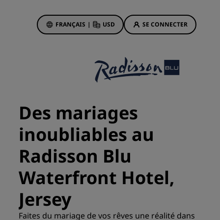
FRANÇAIS
|
USD
SE CONNECTER
sson Rewards
réservations
Offres d'hôtels
Découvrez nos offres
Des mariages
La magie opère dès les premiers
instants
inoubliables au
Deals of the Day
Radisson Blu
Réservez à l’avance
Voir nos forfaits
Waterfront Hotel,
Jersey
Idées de voyage
ngs
Faites du mariage de vos rêves une réalité dans
Hôtels adaptés aux familles
ion