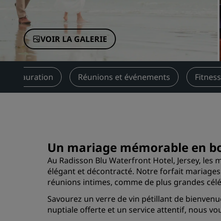
Marques affiliées en Chine
VOIR LA GALERIE
Restauration
Réunions et événements
Fitness
Un mariage mémorable en b
Au Radisson Blu Waterfront Hotel, Jersey, les m
élégant et décontracté. Notre forfait mariage
réunions intimes, comme de plus grandes célé
Savourez un verre de vin pétillant de bienven
nuptiale offerte et un service attentif, nous