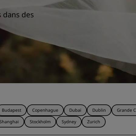
s dans des
Budapest
Copenhague
Dubaï
Dublin
Grande C
Shanghai
Stockholm
Sydney
Zurich