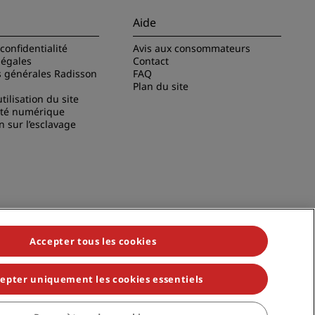
Aide
confidentialité
Avis aux consommateurs
légales
Contact
s générales Radisson
FAQ
Plan du site
tilisation du site
ité numérique
n sur l’esclavage
Accepter tous les cookies
epter uniquement les cookies essentiels