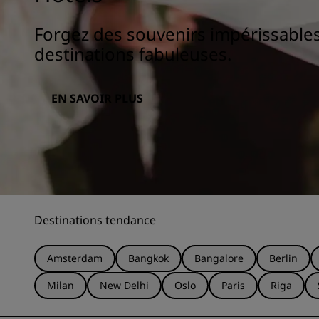
Forgez des souvenirs impérissable
destinations fabuleuses.
EN SAVOIR PLUS
Destinations tendance
Amsterdam
Bangkok
Bangalore
Berlin
Milan
New Delhi
Oslo
Paris
Riga