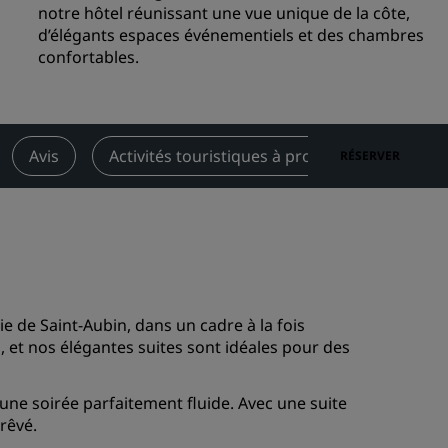
notre hôtel réunissant une vue unique de la côte,
Rad Pets
d’élégants espaces événementiels et des chambres
Espaces dédiés aux mariages
confortables.
Séjours durables
Séjours d'équipes sportives
Voyageur d'affaires
Avis
Activités touristiques à proximité
Cont
RÉSERVER
Hôtels du centre-ville
Consultez notre blog
Radisson Rewards
Découvrez Radisson Rewards
e de Saint-Aubin, dans un cadre à la fois
Avantages
 et nos élégantes suites sont idéales pour des
Comment utiliser vos points
s
Comment gagner des points
une soirée parfaitement fluide. Avec une suite
Bookers et Planners
rêvé.