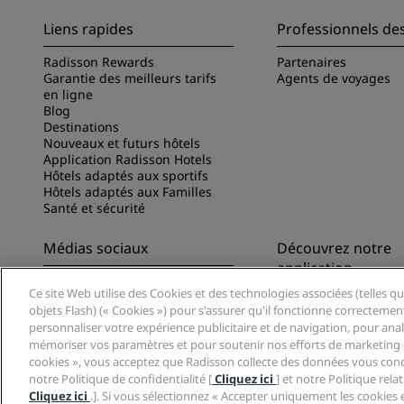
Liens rapides
Professionnels de
Radisson Rewards
Partenaires
Garantie des meilleurs tarifs
Agents de voyages
en ligne
Blog
Destinations
Nouveaux et futurs hôtels
Application Radisson Hotels
Hôtels adaptés aux sportifs
Hôtels adaptés aux Familles
Santé et sécurité
Médias sociaux
Découvrez notre
application
Marques Radisson Hotels
Ce site Web utilise des Cookies et des technologies associées (telles qu
Découvrez l’appli Ra
objets Flash) (« Cookies ») pour s'assurer qu'il fonctionne correctemen
personnaliser votre expérience publicitaire et de navigation, pour analys
mémoriser vos paramètres et pour soutenir nos efforts de marketing e
cookies », vous acceptez que Radisson collecte des données vous conc
notre Politique de confidentialité [
Cliquez ici
] et notre Politique rel
Cliquez ici
.]. Si vous sélectionnez « Accepter uniquement les cookies 