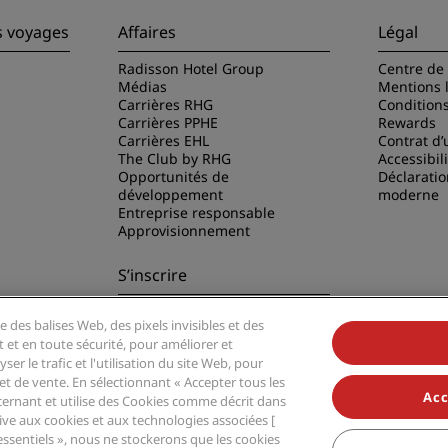
s voyages
Affaires
Légal
Radisson Hotel Group
Centre de 
Médias
Mentions 
Carrières RHG
Condition
Carrières PPHE
Rewards
Carrières EHL
Contrat d’u
The Club by RHG
Accessibil
Opportunités de
Déclaratio
développement
moderne
Entreprise responsable
Approvisionnement
S’inscrire
Ne manquez aucune de nos
e des balises Web, des pixels invisibles et des
offres les plus populaires
disson Hotels
t et en toute sécurité, pour améliorer et
er le trafic et l'utilisation du site Web, pour
t de vente. En sélectionnant « Accepter tous les
Acc
ernant et utilise des Cookies comme décrit dans
ative aux cookies et aux technologies associées [
essentiels », nous ne stockerons que les cookies