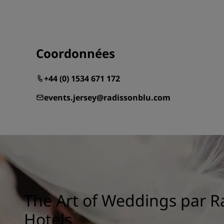
Coordonnées
+44 (0) 1534 671 172
events.jersey@radissonblu.com
The Art of Weddings par R
Hotels