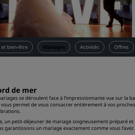
Demander un devis
Pour les événements
Solutions d’entreprise
Rechercher des vols
 et bien-être
Mariages
Activités
Offres
Rechercher des vols
Restaurants
Rechercher un restaurant
ord de mer
ariages se déroulent face à l’impressionnante vue sur la bai
Services numériques
s vous permet de vous consacrer entièrement à vos proches,
brations.
Application Radisson Hotel
ue, un petit-déjeuner de mariage soigneusement préparé et 
 vous garantissons un mariage exactement comme vous l’avez 