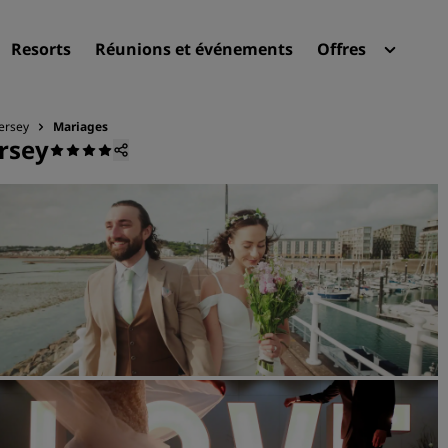
Resorts
Réunions et événements
Offres
Radi
Mes 
Jersey
Mariages
ersey
Trouvez votre hôtel
Destinations
Resorts
Appartements hôteliers
Hôtels d'aéroport
Nouveaux et futurs hôtels
Réunions et événements
Découvrez Radisson Meeti
Réservez une salle de réun