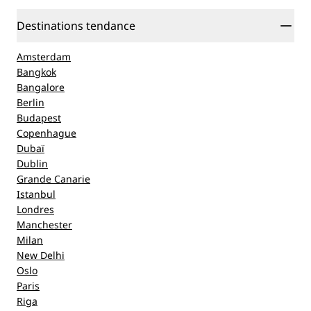
Destinations tendance
Amsterdam
Bangkok
Bangalore
Berlin
Budapest
Copenhague
Dubaï
Dublin
Grande Canarie
Istanbul
Londres
Manchester
Milan
New Delhi
Oslo
Paris
Riga