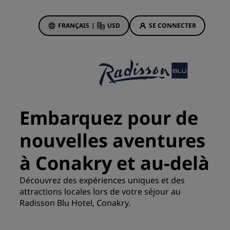
FRANÇAIS
|
USD
SE CONNECTER
sson Rewards
réservations
Offres d'hôtels
Découvrez nos offres
Embarquez pour de
La magie opère dès les premiers
instants
nouvelles aventures
Deals of the Day
à Conakry et au-delà
Réservez à l’avance
Voir nos forfaits
Découvrez des expériences uniques et des
attractions locales lors de votre séjour au
Radisson Blu Hotel, Conakry.
Idées de voyage
ngs
Hôtels adaptés aux familles
ion