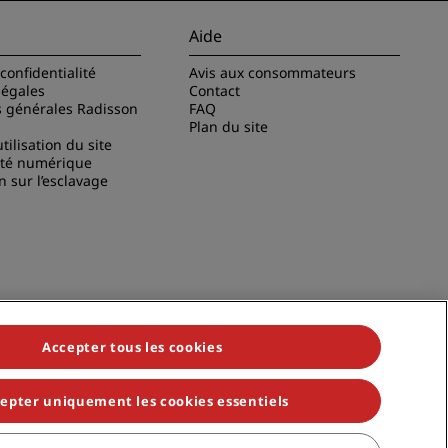
Aide
confidentialité
Avis aux consommateurs
légales
Contact
s générales Radisson
FAQ
Plan du site
tilisation du site
ité numérique
n sur l’esclavage
Accepter tous les cookies
epter uniquement les cookies essentiels