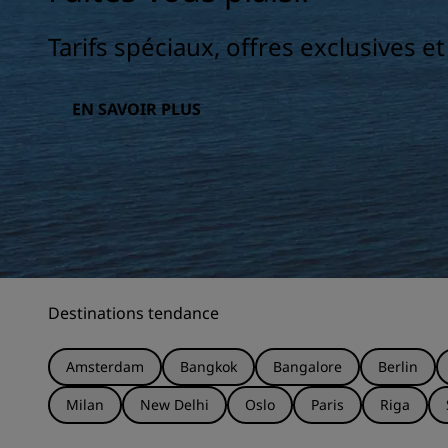
Tarifs spéciaux, offres exclusives e
EN SAVOIR PLUS
Destinations tendance
Amsterdam
Bangkok
Bangalore
Berlin
Milan
New Delhi
Oslo
Paris
Riga