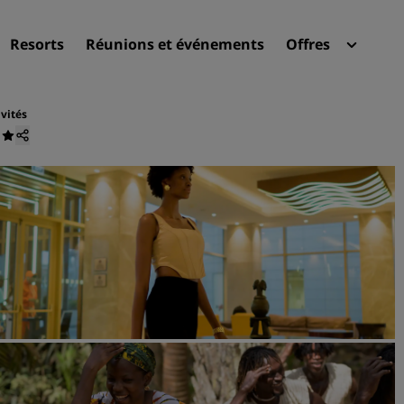
Resorts
Réunions et événements
Offres
Radi
Mes 
ivités
Trouvez votre hôtel
Destinations
Resorts
Appartements hôteliers
Hôtels d'aéroport
Nouveaux et futurs hôtels
Réunions et événements
Découvrez Radisson Meeti
Réservez une salle de réun