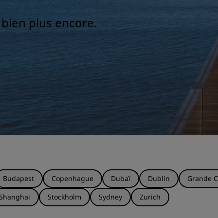
t bien plus encore.
Budapest
Copenhague
Dubaï
Dublin
Grande C
Shanghai
Stockholm
Sydney
Zurich