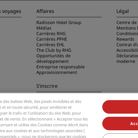
s voyages
Affaires
Légal
Radisson Hotel Group
Centre de 
Médias
Mentions 
Carrières RHG
Condition
Carrières PPHE
Rewards
Carrières EHL
Contrat d’u
The Club by RHG
Accessibil
Opportunités de
Déclaratio
développement
moderne
Entreprise responsable
Approvisionnement
S’inscrire
Ne manquez aucune de nos
e des balises Web, des pixels invisibles et des
offres les plus populaires
disson Hotels
t et en toute sécurité, pour améliorer et
er le trafic et l'utilisation du site Web, pour
t de vente. En sélectionnant « Accepter tous les
Acc
ernant et utilise des Cookies comme décrit dans
ative aux cookies et aux technologies associées [
essentiels », nous ne stockerons que les cookies