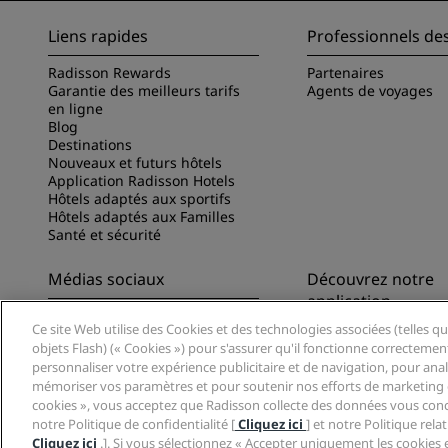
Liens rapides
Professionnels de
Radisson Rewards
Partenaires
Garantie des meilleurs tarifs
Agents de voyages
en ligne
Blog
Destinations
Nouveaux et futurs hôtels
Application Radisson Hotels
Hôtels adaptés aux sportifs
Hôtels adaptés aux Familles
Santé et sécurité
Médias sociaux
Découvrez notre
application
Marques Radisson Hotels
Ce site Web utilise des Cookies et des technologies associées (telles qu
Découvrez l’appli Ra
objets Flash) (« Cookies ») pour s'assurer qu'il fonctionne correctemen
personnaliser votre expérience publicitaire et de navigation, pour analys
mémoriser vos paramètres et pour soutenir nos efforts de marketing e
cookies », vous acceptez que Radisson collecte des données vous conc
notre Politique de confidentialité [
Cliquez ici
] et notre Politique rel
Cliquez ici
.]. Si vous sélectionnez « Accepter uniquement les cookies 