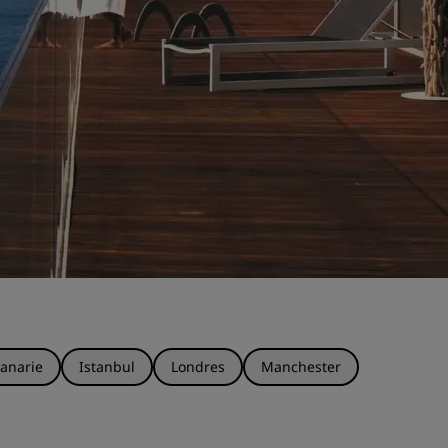
anarie
Istanbul
Londres
Manchester