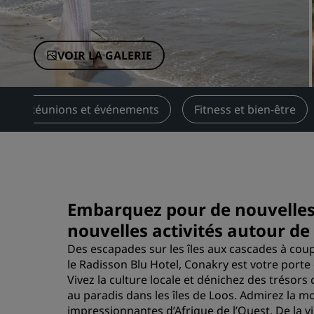
Marques affiliées en Chine
VOIR LA GALERIE
Réunions et événements
Fitness et bien-être
Embarquez pour de nouvelles
nouvelles activités autour d
Des escapades sur les îles aux cascades à coupe
le Radisson Blu Hotel, Conakry est votre porte
Vivez la culture locale et dénichez des tréso
au paradis dans les îles de Loos. Admirez la m
impressionnantes d’Afrique de l’Ouest. De la vi