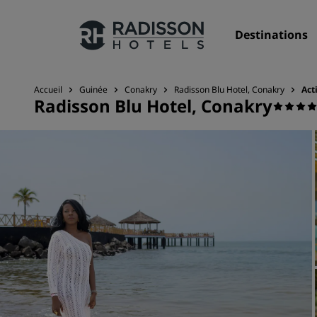
Destinations
Accueil
Guinée
Conakry
Radisson Blu Hotel, Conakry
Act
Radisson Blu Hotel, Conakry
Nos enseignes
Marques Radisson Hotels