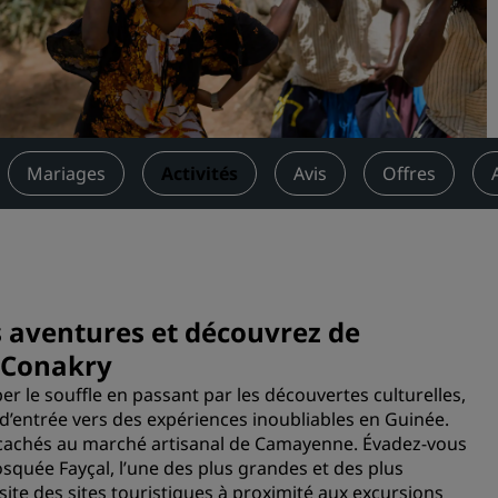
Demander un devis
Pour les événements
Solutions d’entreprise
Rechercher des vols
Mariages
Activités
Avis
Offres
Rechercher des vols
Restaurants
Rechercher un restaurant
 aventures et découvrez de
e Conakry
Services numériques
r le souffle en passant par les découvertes culturelles,
 d’entrée vers des expériences inoubliables en Guinée.
Application Radisson Hotel
rs cachés au marché artisanal de Camayenne. Évadez-vous
osquée Fayçal, l’une des plus grandes et des plus
site des sites touristiques à proximité aux excursions