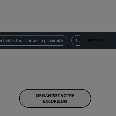
Rad Pets
Espaces dédiés aux mariages
Séjours durables
Séjours d'équipes sportives
Voyageur d'affaires
Activités touristiques à proximité
Contact
RÉSERVER
Hôtels du centre-ville
Consultez notre blog
Radisson Rewards
Découvrez Radisson Rewards
Avantages
Comment utiliser vos points
ORGANISEZ VOTRE
s
Comment gagner des points
EXCURSION
Bookers et Planners