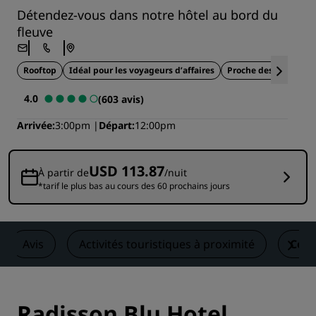
Détendez-vous dans notre hôtel au bord du
fleuve
Rooftop
Idéal pour les voyageurs d’affaires
Proche des attraction
4.0
(603 avis)
Arrivée
3:00pm
Départ
12:00pm
USD 113.87
À partir de
/nuit
*tarif le plus bas au cours des 60 prochains jours
Avis
Activités touristiques à proximité
Cont
Radisson Blu Hotel,