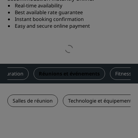
Real-time availability
Best available rate guarantee
Instant booking confirmation
Easy and secure online payment
stauration
Réunions et événements
Fitness et
Salles de réunion
Technologie et équipements