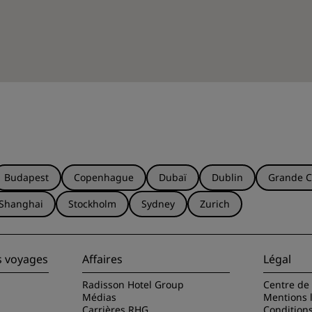
Budapest
Copenhague
Dubaï
Dublin
Grande C
Shanghai
Stockholm
Sydney
Zurich
s voyages
Affaires
Légal
Radisson Hotel Group
Centre de 
Médias
Mentions 
Carrières RHG
Condition