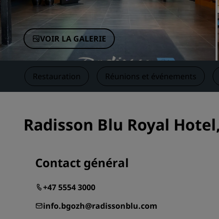
Marques affiliées en Chine
VOIR LA GALERIE
ces
Restauration
Réunions et événements
Radisson Blu Royal Hotel
Contact général
+47 5554 3000
info.bgozh@radissonblu.com