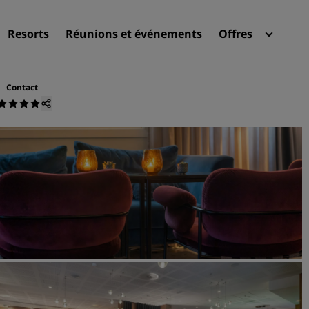
Resorts
Réunions et événements
Offres
Radi
Mes 
Contact
Trouvez votre hôtel
Destinations
Resorts
Appartements hôteliers
Hôtels d'aéroport
Nouveaux et futurs hôtels
Réunions et événements
Découvrez Radisson Meeti
Réservez une salle de réun