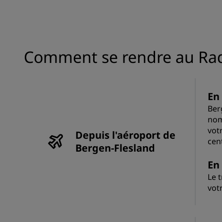
Comment se rendre au Radi
En
Ber
nom
vot
Depuis l'aéroport de
cent
Bergen-Flesland
En 
Le 
vot