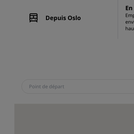
En 
Emp
Depuis Oslo
env
hau