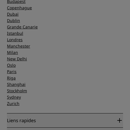
Budapest
Copenhague
Dubaï
Dublin
Grande Canarie
Istanbul
Londres
Manchester
Milan
New Delhi
Oslo
Paris
Riga
Shanghai
Stockholm
Sydney
Zurich
Liens rapides