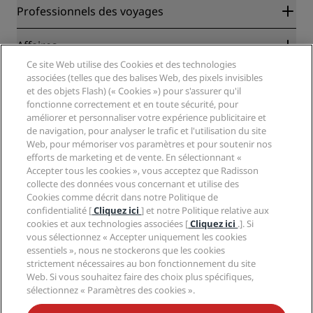
Radisson Rewards
Professionnels des voyages
Garantie des meilleurs tarifs en ligne
Blog
Partenaires
Affaires
Destinations
Agents de voyages
Ce site Web utilise des Cookies et des technologies
Nouveaux et futurs hôtels
Radisson Hotel Group
associées (telles que des balises Web, des pixels invisibles
Légal
Application Radisson Hotels
et des objets Flash) (« Cookies ») pour s'assurer qu'il
Médias
Hôtels adaptés aux sportifs
fonctionne correctement et en toute sécurité, pour
Carrières RHG
Centre de confidentialité
Aide
Hôtels adaptés aux Familles
améliorer et personnaliser votre expérience publicitaire et
Carrières PPHE
Mentions légales
Santé et sécurité
de navigation, pour analyser le trafic et l'utilisation du site
Carrières EHL
Conditions générales Radisson Rewards
Web, pour mémoriser vos paramètres et pour soutenir nos
Avis aux consommateurs
The Club by RHG
Médias sociaux
Contrat d’utilisation du site
efforts de marketing et de vente. En sélectionnant «
Contact
Opportunités de développement
Accepter tous les cookies », vous acceptez que Radisson
Accessibilité numérique
FAQ
Marques Radisson Hotels
Entreprise responsable
collecte des données vous concernant et utilise des
Déclaration sur l’esclavage moderne
Plan du site
Cookies comme décrit dans notre Politique de
Approvisionnement
confidentialité [
Cliquez ici
] et notre Politique relative aux
cookies et aux technologies associées [
Cliquez ici
.]. Si
vous sélectionnez « Accepter uniquement les cookies
essentiels », nous ne stockerons que les cookies
strictement nécessaires au bon fonctionnement du site
Web. Si vous souhaitez faire des choix plus spécifiques,
sélectionnez « Paramètres des cookies ».
NE MANQUEZ AUCUNE DE NOS OFFRES LES PLUS