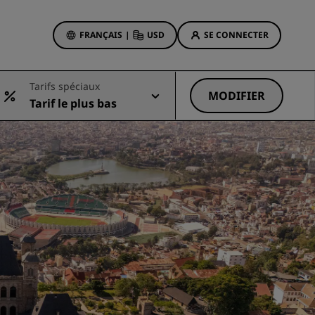
FRANÇAIS
|
USD
SE CONNECTER
sson Rewards
Tarifs spéciaux
réservations
MODIFIER
Tarif le plus bas
Offres d'hôtels
Découvrez nos offres
La magie opère dès les premiers
instants
Deals of the Day
Réservez à l’avance
Voir nos forfaits
Idées de voyage
ngs
Hôtels adaptés aux familles
ion