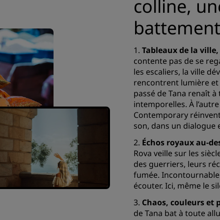
colline, u
battement 
1.
Tableaux de la ville,
contente pas de se regar
les escaliers, la ville
rencontrent lumière et
passé de Tana renaît à 
intemporelles. À l’autre
Contemporary réinvente
son, dans un dialogue e
2.
Échos royaux au-de
Rova veille sur les sièc
des guerriers, leurs ré
fumée. Incontournable 
écouter. Ici, même le si
3.
Chaos, couleurs et p
de Tana bat à toute all