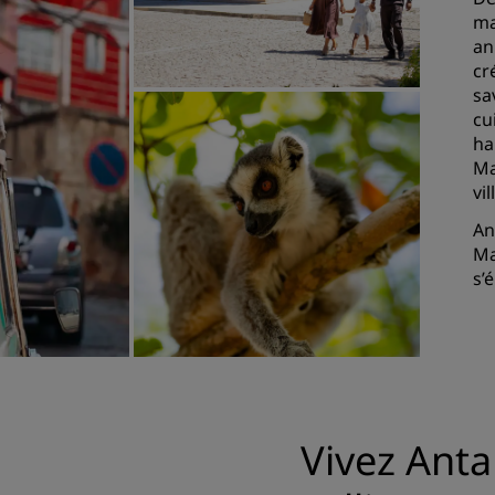
ma
an
cr
sa
cu
ha
Ma
vil
An
Ma
s’
Vivez Anta