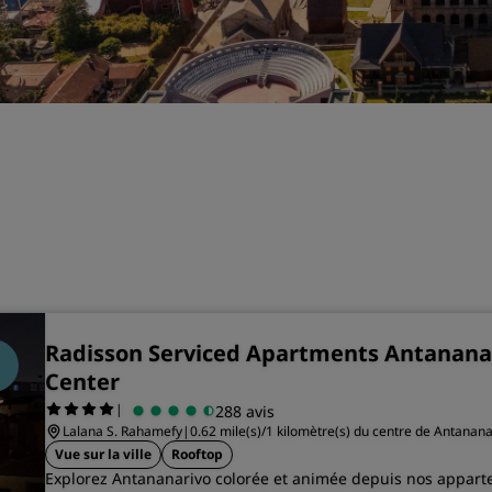
Demander un devis
Pour les événements
Solutions d’entreprise
Rechercher des vols
Rechercher des vols
Restaurants
Rechercher un restaurant
Radisson Serviced Apartments Antananar
Services numériques
Center
|
288 avis
Application Radisson Hotel
Lalana S. Rahamefy
|
0.62 mile(s)/1 kilomètre(s) du centre de Antanana
Vue sur la ville
Rooftop
Explorez Antananarivo colorée et animée depuis nos appar