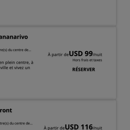
ADHÉRER
ananarivo
re(s) du centre de
USD 99
À partir de
/nuit
Hors frais et taxes
n plein centre, à
ville et vivez un
RÉSERVER
front
tre(s) du centre de
USD 116
À partir de
/nuit