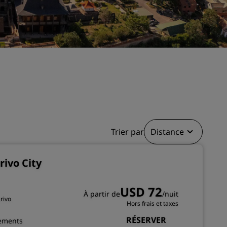
Rad Pets
Espaces dédiés aux mariages
Séjours durables
Séjours d'équipes sportives
Voyageur d'affaires
Hôtels du centre-ville
Consultez notre blog
Radisson Rewards
Trier par
Distance
Découvrez Radisson Rewards
ivo City
Avantages
Comment utiliser vos points
USD 72
s
À partir de
/nuit
Comment gagner des points
rivo
Hors frais et taxes
Bookers et Planners
RÉSERVER
tements