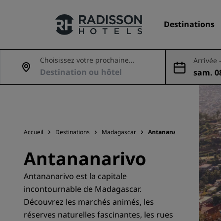
Destinations
Choisissez votre prochaine
Arrivée 
aventure
sam. 08
Nos enseignes
09 aoû
Marques Radisson Hotels
Accueil
Destinations
Madagascar
Antananarivo
Antananarivo
Antananarivo est la capitale
incontournable de Madagascar.
Découvrez les marchés animés, les
réserves naturelles fascinantes, les rues