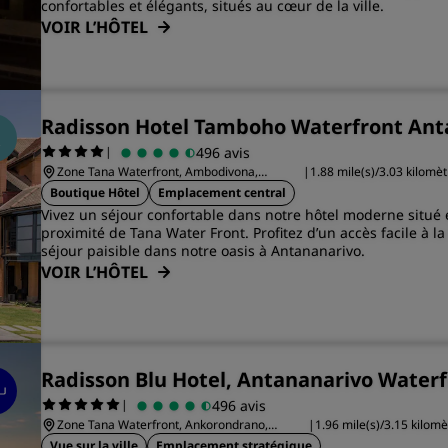
confortables et élégants, situés au cœur de la ville.
VOIR L’HÔTEL
Radisson Hotel Tamboho Waterfront Ant
|
496 avis
Zone Tana Waterfront, Ambodivona,
|
1.88 mile(s)/3.03 kilomèt
Tananarive 101
Antananarivo
Boutique Hôtel
Emplacement central
Vivez un séjour confortable dans notre hôtel moderne situé e
proximité de Tana Water Front. Profitez d’un accès facile à la 
séjour paisible dans notre oasis à Antananarivo.
VOIR L’HÔTEL
Radisson Blu Hotel, Antananarivo Water
|
496 avis
Zone Tana Waterfront, Ankorondrano,
|
1.96 mile(s)/3.15 kilomè
Tananarive 101
Antananarivo
Vue sur la ville
Emplacement stratégique