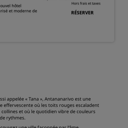
Hors frais et taxes
ouvel hôtel
urisé et moderne de
RÉSERVER
ssi appelée « Tana », Antananarivo est une
lle effervescente où les toits rouges escaladent
s collines et où le quotidien vibre de couleurs
 de rythmes.
couvrez une ville façonnée par l’âme