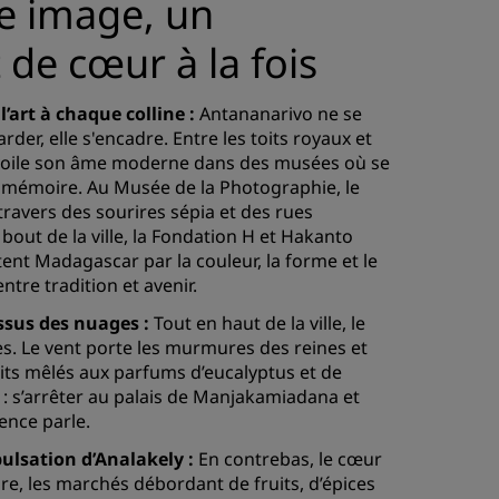
ne image, un
de cœur à la fois
 l’art à chaque colline :
Antananarivo ne se
der, elle s'encadre. Entre les toits royaux et
 dévoile son âme moderne dans des musées où se
 mémoire. Au Musée de la Photographie, le
travers des sourires sépia et des rues
 bout de la ville, la Fondation H et Hakanto
nt Madagascar par la couleur, la forme et le
ntre tradition et avenir.
ssus des nuages :
Tout en haut de la ville, le
les. Le vent porte les murmures des reines et
cits mêlés aux parfums d’eucalyptus et de
: s’arrêter au palais de Manjakamiadana et
lence parle.
ulsation d’Analakely :
En contrebas, le cœur
ure, les marchés débordant de fruits, d’épices