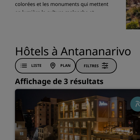
colorées et les monuments qui mettent
en lumière la culture malgache et
l’influence française.
Marques affiliées en Chine
Hôtels à Antananarivo
LISTE
PLAN
FILTRES
Affichage de 3 résultats