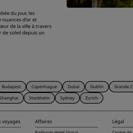
bée du jour, les
e nuances d’or et
œur de la ville à travers
r de soleil depuis un
Budapest
Copenhague
Dubaï
Dublin
Grande C
Shanghai
Stockholm
Sydney
Zurich
s voyages
Affaires
Légal
Radisson Hotel Group
Centre de 