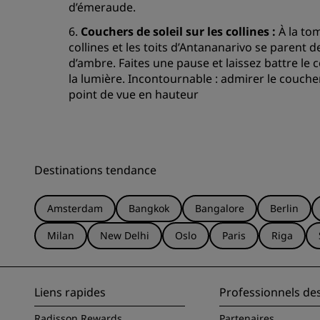
d’émeraude.
6.
Couchers de soleil sur les collines :
À la tom
collines et les toits d’Antananarivo se parent d
d’ambre. Faites une pause et laissez battre le c
la lumière. Incontournable : admirer le couche
point de vue en hauteur
Destinations tendance
Amsterdam
Bangkok
Bangalore
Berlin
Milan
New Delhi
Oslo
Paris
Riga
Liens rapides
Professionnels de
Radisson Rewards
Partenaires