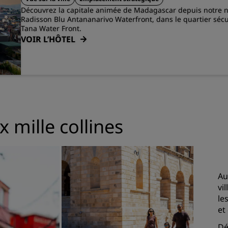
Découvrez la capitale animée de Madagascar depuis notre n
Radisson Blu Antananarivo Waterfront, dans le quartier séc
Tana Water Front.
VOIR L’HÔTEL
x mille collines
Au
vi
le
et
Dé