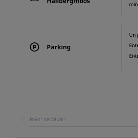
Hallbergmoos
min
Un 
Ent
Parking
Entr