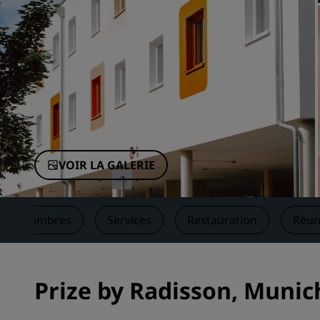
Marques affiliées en Chine
VOIR LA GALERIE
Chambres
Services
Restauration
Réun
Prize by Radisson, Munic