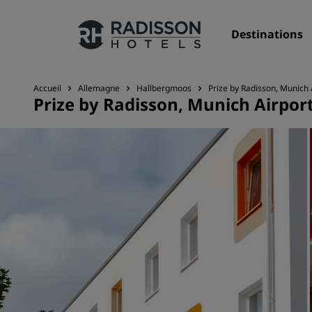
Destinations
Accueil
Allemagne
Hallbergmoos
Prize by Radisson, Munich 
Prize by Radisson, Munich Airpor
Nos enseignes
Marques Radisson Hotels