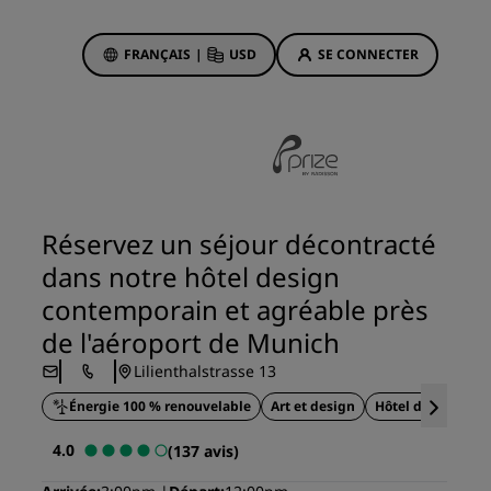
FRANÇAIS
|
USD
SE CONNECTER
sson Rewards
réservations
Offres d'hôtels
Découvrez nos offres
Réservez un séjour décontracté
La magie opère dès les premiers
dans notre hôtel design
instants
contemporain et agréable près
Deals of the Day
de l'aéroport de Munich
Réservez à l’avance
Lilienthalstrasse 13
Voir nos forfaits
Énergie 100 % renouvelable
Art et design
Hôtel d'aéroport
Idées de voyage
4.0
(137 avis)
ngs
Hôtels adaptés aux familles
ion