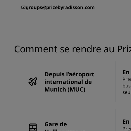
groups@prizebyradisson.com
Comment se rendre au Priz
En
Depuis l’aéroport
Pre
international de
bus
Munich (MUC)
seu
En
Gare de
Pre