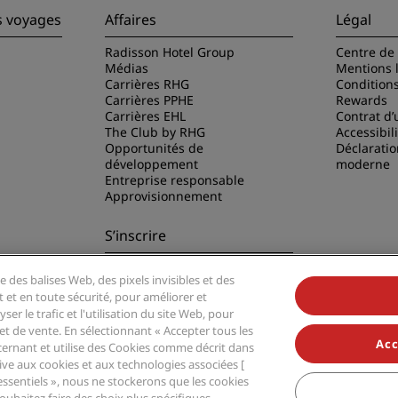
s voyages
Affaires
Légal
Radisson Hotel Group
Centre de 
Médias
Mentions 
Carrières RHG
Condition
Carrières PPHE
Rewards
Carrières EHL
Contrat d’u
The Club by RHG
Accessibil
Opportunités de
Déclaratio
développement
moderne
Entreprise responsable
Approvisionnement
S’inscrire
Ne manquez aucune de nos
e des balises Web, des pixels invisibles et des
offres les plus populaires
disson Hotels
t et en toute sécurité, pour améliorer et
er le trafic et l'utilisation du site Web, pour
t de vente. En sélectionnant « Accepter tous les
Acc
ernant et utilise des Cookies comme décrit dans
ative aux cookies et aux technologies associées [
essentiels », nous ne stockerons que les cookies
 Group, Radisson, Radisson RED, Radisson Blu, Radisson Collection, Radisson Indi