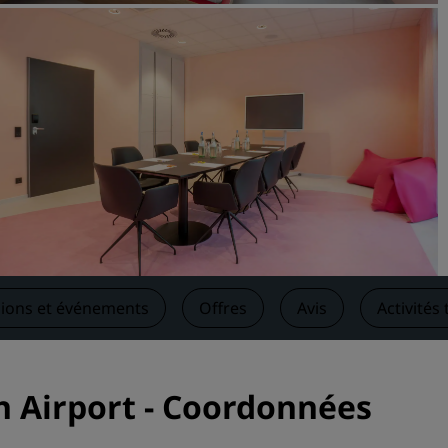
Demander un devis
Pour les événements
Solutions d’entreprise
Rechercher des vols
Rechercher des vols
Restaurants
Rechercher un restaurant
ions et événements
Offres
Avis
Activités
Services numériques
Application Radisson Hotel
h Airport - Coordonnées