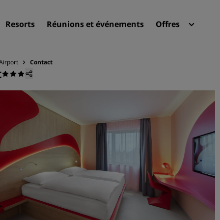
Resorts
Réunions et événements
Offres
Radi
Mes 
Airport
Contact
t
Trouvez votre hôtel
Destinations
Resorts
Appartements hôteliers
Hôtels d'aéroport
Nouveaux et futurs hôtels
Réunions et événements
Découvrez Radisson Meeti
Réservez une salle de réun