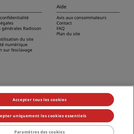
Aide
confidentialité
Avis aux consommateurs
légales
Contact
s générales Radisson
FAQ
Plan du site
tilisation du site
ité numérique
n sur l’esclavage
Accepter tous les cookies
epter uniquement les cookies essentiels
Paramètres des cookies
viduals, Park Plaza, Park Inn, Country Inn & Suites, Prize by Radisson,