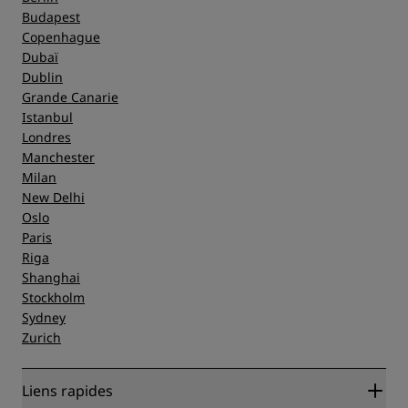
Budapest
Copenhague
Dubaï
Dublin
Grande Canarie
Istanbul
Londres
Manchester
Milan
New Delhi
Oslo
Paris
Riga
Shanghai
Stockholm
Sydney
Zurich
Liens rapides