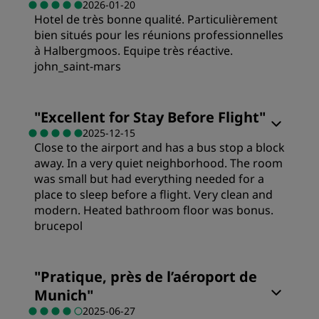
2026-01-20
Hotel de très bonne qualité. Particulièrement
bien situés pour les réunions professionnelles
à Halbergmoos. Equipe très réactive.
john_saint-mars
Chambres
"
Excellent for Stay Before Flight
"
2025-12-15
Close to the airport and has a bus stop a block
Qualité/prix
away. In a very quiet neighborhood. The room
was small but had everything needed for a
Literie
place to sleep before a flight. Very clean and
modern. Heated bathroom floor was bonus.
brucepol
Emplacement
Chambres
"
Pratique, près de l’aéroport de
Propreté
Munich
"
Qualité/prix
2025-06-27