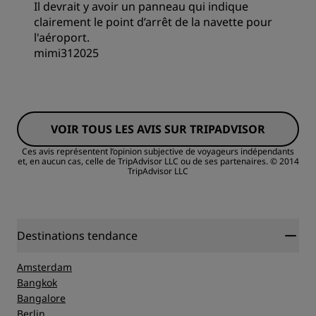
Il devrait y avoir un panneau qui indique
Service
clairement le point d’arrêt de la navette pour
Literie
l'aéroport.
mimi312025
Emplacement
Chambres
Propreté
VOIR TOUS LES AVIS SUR TRIPADVISOR
Qualité/prix
Ces avis représentent l’opinion subjective de voyageurs indépendants
et, en aucun cas, celle de TripAdvisor LLC ou de ses partenaires.
© 2014
Service
TripAdvisor LLC
Literie
Emplacement
Destinations tendance
Propreté
Amsterdam
Bangkok
Bangalore
Service
Berlin