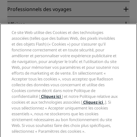
Radisson Rewards
Professionnels des voyages
Garantie des meilleurs tarifs en ligne
Blog
Partenaires
Affaires
Destinations
Agents de voyages
Ce site Web utilise des Cookies et des technologies
Nouveaux et futurs hôtels
Radisson Hotel Group
associées (telles que des balises Web, des pixels invisibles
Légal
Application Radisson Hotels
et des objets Flash) (« Cookies ») pour s'assurer qu'il
Médias
Hôtels adaptés aux sportifs
fonctionne correctement et en toute sécurité, pour
Carrières RHG
Centre de confidentialité
Aide
Hôtels adaptés aux Familles
améliorer et personnaliser votre expérience publicitaire et
Carrières PPHE
Mentions légales
de navigation, pour analyser le trafic et l'utilisation du site
Santé et sécurité
Carrières EHL
Conditions générales Radisson Rewards
Web, pour mémoriser vos paramètres et pour soutenir nos
Avis aux consommateurs
The Club by RHG
Médias sociaux
Contrat d’utilisation du site
efforts de marketing et de vente. En sélectionnant «
Contact
Opportunités de développement
Accepter tous les cookies », vous acceptez que Radisson
Accessibilité numérique
FAQ
Marques Radisson Hotels
collecte des données vous concernant et utilise des
Entreprise responsable
Déclaration sur l’esclavage moderne
Plan du site
Cookies comme décrit dans notre Politique de
Approvisionnement
confidentialité [
Cliquez ici
] et notre Politique relative aux
cookies et aux technologies associées [
Cliquez ici
.]. Si
vous sélectionnez « Accepter uniquement les cookies
essentiels », nous ne stockerons que les cookies
strictement nécessaires au bon fonctionnement du site
Web. Si vous souhaitez faire des choix plus spécifiques,
sélectionnez « Paramètres des cookies ».
NE MANQUEZ AUCUNE DE NOS OFFRES LES PLUS