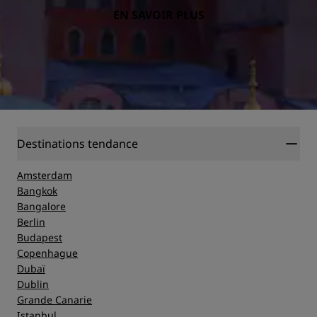
EN SAVOIR PLUS
Destinations tendance
Amsterdam
Bangkok
Bangalore
Berlin
Budapest
Copenhague
Dubaï
Dublin
Grande Canarie
Istanbul