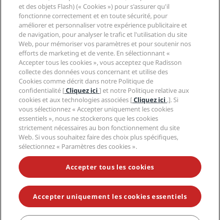
Application Radisson Hotels
et des objets Flash) (« Cookies ») pour s'assurer qu'il
Médias
Hôtels adaptés aux sportifs
fonctionne correctement et en toute sécurité, pour
Carrières RHG
Centre de confidentialité
Aide
Hôtels adaptés aux Familles
améliorer et personnaliser votre expérience publicitaire et
Carrières PPHE
Mentions légales
Santé et sécurité
de navigation, pour analyser le trafic et l'utilisation du site
Carrières EHL
Conditions générales Radisson Rewards
Web, pour mémoriser vos paramètres et pour soutenir nos
Avis aux consommateurs
The Club by RHG
Médias sociaux
Contrat d’utilisation du site
efforts de marketing et de vente. En sélectionnant «
Contact
Opportunités de développement
Accepter tous les cookies », vous acceptez que Radisson
Accessibilité numérique
FAQ
Marques Radisson Hotels
Entreprise responsable
collecte des données vous concernant et utilise des
Déclaration sur l’esclavage moderne
Plan du site
Cookies comme décrit dans notre Politique de
Approvisionnement
confidentialité [
Cliquez ici
] et notre Politique relative aux
cookies et aux technologies associées [
Cliquez ici
.]. Si
vous sélectionnez « Accepter uniquement les cookies
essentiels », nous ne stockerons que les cookies
strictement nécessaires au bon fonctionnement du site
Web. Si vous souhaitez faire des choix plus spécifiques,
sélectionnez « Paramètres des cookies ».
NE MANQUEZ AUCUNE DE NOS OFFRES LES PLUS
POPULAIRES
Accepter tous les cookies
Accepter uniquement les cookies essentiels
© 2026 Radisson Hotel Group.
Tous droits réservés. RHG Radisson
Hotel Group, Radisson, Radisson RED, Radisson Blu, Radisson Collection,
Radisson Individuals, Park Plaza, Park Inn, Country Inn & Suites, Prize by