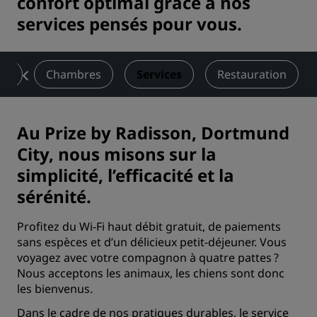
confort optimal grâce à nos
services pensés pour vous.
on
Chambres
Services
Restauration
Au Prize by Radisson, Dortmund
City, nous misons sur la
simplicité, l’efficacité et la
sérénité.
Profitez du Wi-Fi haut débit gratuit, de paiements
sans espèces et d’un délicieux petit-déjeuner. Vous
voyagez avec votre compagnon à quatre pattes ?
Nous acceptons les animaux, les chiens sont donc
les bienvenus.
Dans le cadre de nos pratiques durables, le service