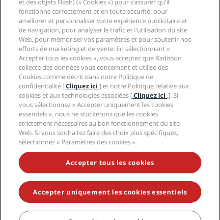
et des objets Flash) (« Cookies ») pour s'assurer qu'il
Médias
Hôtels adaptés aux sportifs
fonctionne correctement et en toute sécurité, pour
Carrières RHG
Centre de confidentialité
Aide
Hôtels adaptés aux Familles
améliorer et personnaliser votre expérience publicitaire et
Carrières PPHE
Mentions légales
Santé et sécurité
de navigation, pour analyser le trafic et l'utilisation du site
Carrières EHL
Conditions générales Radisson Rewards
Web, pour mémoriser vos paramètres et pour soutenir nos
Avis aux consommateurs
The Club by RHG
Médias sociaux
Contrat d’utilisation du site
efforts de marketing et de vente. En sélectionnant «
Contact
Opportunités de développement
Accepter tous les cookies », vous acceptez que Radisson
Accessibilité numérique
FAQ
Marques Radisson Hotels
Entreprise responsable
collecte des données vous concernant et utilise des
Déclaration sur l’esclavage moderne
Plan du site
Cookies comme décrit dans notre Politique de
Approvisionnement
confidentialité [
Cliquez ici
] et notre Politique relative aux
cookies et aux technologies associées [
Cliquez ici
.]. Si
vous sélectionnez « Accepter uniquement les cookies
essentiels », nous ne stockerons que les cookies
strictement nécessaires au bon fonctionnement du site
Web. Si vous souhaitez faire des choix plus spécifiques,
sélectionnez « Paramètres des cookies ».
NE MANQUEZ AUCUNE DE NOS OFFRES LES PLUS
POPULAIRES
Accepter tous les cookies
Accepter uniquement les cookies essentiels
© 2026 Radisson Hotel Group.
Tous droits réservés. RHG Radisson
Hotel Group, Radisson, Radisson RED, Radisson Blu, Radisson Collection,
Radisson Individuals, Park Plaza, Park Inn, Country Inn & Suites, Prize by
Radisson, Radisson Rewards, et Radisson Meetings sont des marques