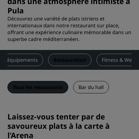
dans une atmosphère intimiste à
Pula
Découvrez une variété de plats istriens et
internationaux dans notre restaurant sur place,
offrant une expérience culinaire mémorable dans un
superbe cadre méditerranéen.
s et équipements
Restauration
Fitness & Welln
Tous les restaurants
Bar du hall
Laissez-vous tenter par de
savoureux plats à la carte à
l'Arena