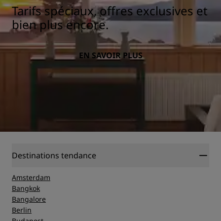
Tarifs spéciaux, offres exclusives et
bien plus encore.
EN SAVOIR PLUS
Destinations tendance
Amsterdam
Bangkok
Bangalore
Berlin
Budapest