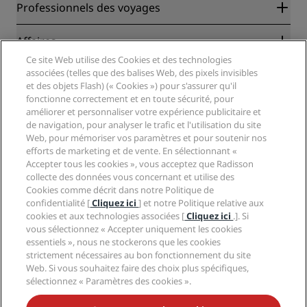
Radisson Rewards
Professionnels des voyages
Garantie des meilleurs tarifs en ligne
Blog
Partenaires
Affaires
Destinations
Agents de voyages
Ce site Web utilise des Cookies et des technologies
Nouveaux et futurs hôtels
Radisson Hotel Group
associées (telles que des balises Web, des pixels invisibles
Légal
Application Radisson Hotels
et des objets Flash) (« Cookies ») pour s'assurer qu'il
Médias
Hôtels adaptés aux sportifs
fonctionne correctement et en toute sécurité, pour
Carrières RHG
Centre de confidentialité
Aide
Hôtels adaptés aux Familles
améliorer et personnaliser votre expérience publicitaire et
Carrières PPHE
Mentions légales
de navigation, pour analyser le trafic et l'utilisation du site
Santé et sécurité
Carrières EHL
Conditions générales Radisson Rewards
Web, pour mémoriser vos paramètres et pour soutenir nos
Avis aux consommateurs
The Club by RHG
Médias sociaux
Contrat d’utilisation du site
efforts de marketing et de vente. En sélectionnant «
Contact
Opportunités de développement
Accepter tous les cookies », vous acceptez que Radisson
Accessibilité numérique
FAQ
Marques Radisson Hotels
collecte des données vous concernant et utilise des
Entreprise responsable
Déclaration sur l’esclavage moderne
Plan du site
Cookies comme décrit dans notre Politique de
Approvisionnement
confidentialité [
Cliquez ici
] et notre Politique relative aux
cookies et aux technologies associées [
Cliquez ici
.]. Si
vous sélectionnez « Accepter uniquement les cookies
essentiels », nous ne stockerons que les cookies
strictement nécessaires au bon fonctionnement du site
Web. Si vous souhaitez faire des choix plus spécifiques,
sélectionnez « Paramètres des cookies ».
NE MANQUEZ AUCUNE DE NOS OFFRES LES PLUS
POPULAIRES