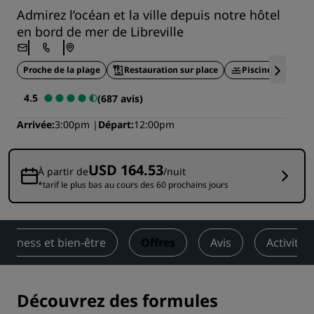
Admirez l’océan et la ville depuis notre hôtel
en bord de mer de Libreville
Proche de la plage
Restauration sur place
Piscine extérieur
4.5
(687 avis)
Arrivée
3:00pm
Départ
12:00pm
USD 164.53
À partir de
/nuit
*tarif le plus bas au cours des 60 prochains jours
Fitness et bien-être
Offres
Avis
Activités
Découvrez des formules