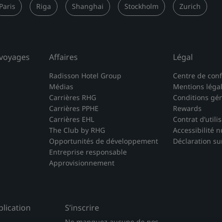
Paris
Riga
Shanghai
Stockholm
Zurich
 voyages
Affaires
Légal
Radisson Hotel Group
Centre de conf
Médias
Mentions léga
Carrières RHG
Conditions gé
Carrières PPHE
Rewards
Carrières EHL
Contrat d’utili
The Club by RHG
Accessibilité 
Opportunités de développement
Déclaration su
Entreprise responsable
Approvisionnement
lication
S’inscrire
Ne manquez aucune de nos