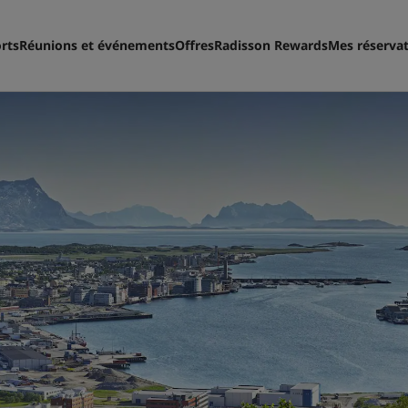
rts
Réunions et événements
Offres
Radisson Rewards
Mes réserva