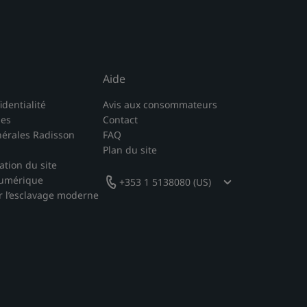
Aide
identialité
Avis aux consommateurs
les
Contact
nérales Radisson
FAQ
Plan du site
sation du site
numérique
+353 1 5138080 (US)
r l’esclavage moderne