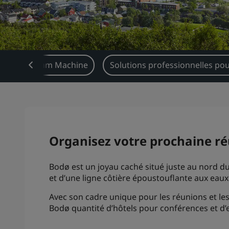
y
Dream Machine
Solutions professionnelles pou
Organisez votre prochaine ré
Bodø est un joyau caché situé juste au nord du
et d’une ligne côtière époustouflante aux eaux c
Avec son cadre unique pour les réunions et le
Bodø quantité d’hôtels pour conférences et d’