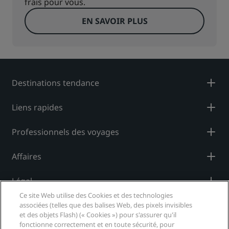
frais pour vous.
EN SAVOIR PLUS
Destinations tendance
Liens rapides
Professionnels des voyages
Affaires
Légal
Ce site Web utilise des Cookies et des technologies
Aide
associées (telles que des balises Web, des pixels invisibles
et des objets Flash) (« Cookies ») pour s'assurer qu'il
fonctionne correctement et en toute sécurité, pour