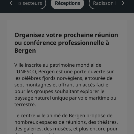
r tous les secteurs
Réceptions
Radisson Rewards
Park Plaza
Park Inn by Radisson
Hôtels du centre-ville
Consultez notre blog
Organisez votre prochaine réunion
Prize by Radisson
Country Inn & Suites
ou conférence professionnelle à
Bergen
Ville inscrite au patrimoine mondial de
Marques affiliées en Chine
l'UNESCO, Bergen est une porte ouverte sur
J.
Jin Jiang
les célèbres fjords norvégiens, entourée de
sept montagnes et offrant un accès facile
pour les groupes souhaitant explorer le
paysage naturel unique par voie maritime ou
Kunlun
Golden Tulip
terrestre.
Le centre-ville animé de Bergen propose de
nombreux espaces de réunions, des théâtres,
des galeries, des musées, et plus encore pour