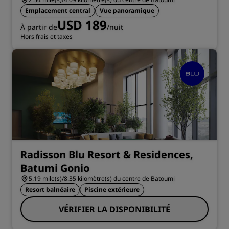
Emplacement central
Vue panoramique
USD 189
À partir de
/nuit
Hors frais et taxes
Radisson Blu Resort & Residences,
Batumi Gonio
5.19 mile(s)/8.35 kilomètre(s) du centre de Batoumi
Resort balnéaire
Piscine extérieure
VÉRIFIER LA DISPONIBILITÉ