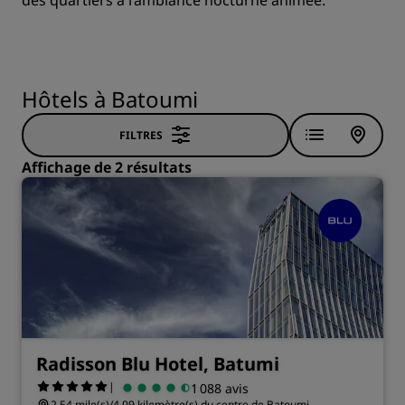
des quartiers à l’ambiance nocturne animée.
Hôtels à Batoumi
FILTRES
Affichage de 2 résultats
Radisson Blu Hotel, Batumi
|
1 088 avis
2.54 mile(s)/4.09 kilomètre(s) du centre de Batoumi