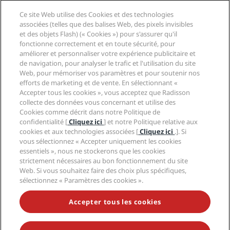
Affaires
Destinations
Agents de voyages
Ce site Web utilise des Cookies et des technologies
Nouveaux et futurs hôtels
Radisson Hotel Group
associées (telles que des balises Web, des pixels invisibles
Légal
Application Radisson Hotels
et des objets Flash) (« Cookies ») pour s'assurer qu'il
Médias
Hôtels adaptés aux sportifs
fonctionne correctement et en toute sécurité, pour
Carrières RHG
Centre de confidentialité
Aide
Hôtels adaptés aux Familles
améliorer et personnaliser votre expérience publicitaire et
Carrières PPHE
Mentions légales
Santé et sécurité
de navigation, pour analyser le trafic et l'utilisation du site
Carrières EHL
Conditions générales Radisson Rewards
Web, pour mémoriser vos paramètres et pour soutenir nos
Avis aux consommateurs
The Club by RHG
Médias sociaux
Contrat d’utilisation du site
efforts de marketing et de vente. En sélectionnant «
Contact
Opportunités de développement
Accepter tous les cookies », vous acceptez que Radisson
Accessibilité numérique
FAQ
Marques Radisson Hotels
Entreprise responsable
collecte des données vous concernant et utilise des
Déclaration sur l’esclavage moderne
Plan du site
Cookies comme décrit dans notre Politique de
Approvisionnement
confidentialité [
Cliquez ici
] et notre Politique relative aux
cookies et aux technologies associées [
Cliquez ici
.]. Si
vous sélectionnez « Accepter uniquement les cookies
essentiels », nous ne stockerons que les cookies
strictement nécessaires au bon fonctionnement du site
Web. Si vous souhaitez faire des choix plus spécifiques,
sélectionnez « Paramètres des cookies ».
NE MANQUEZ AUCUNE DE NOS OFFRES LES PLUS
POPULAIRES
Accepter tous les cookies