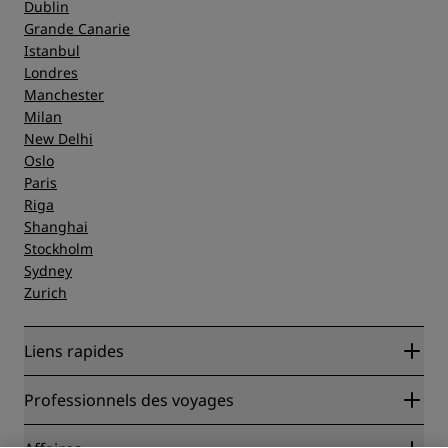
Dublin
Grande Canarie
Istanbul
Londres
Manchester
Milan
New Delhi
Oslo
Paris
Riga
Shanghai
Stockholm
Sydney
Zurich
Liens rapides
Radisson Rewards
Professionnels des voyages
Garantie des meilleurs tarifs en ligne
Blog
Partenaires