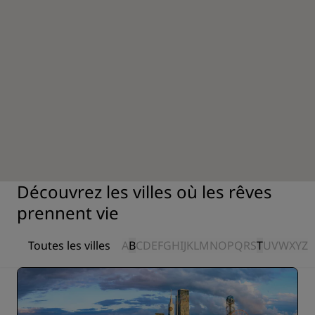
Découvrez les villes où les rêves
prennent vie
Toutes les villes
A
B
C
D
E
F
G
H
I
J
K
L
M
N
O
P
Q
R
S
T
U
V
W
X
Y
Z