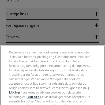
Orlando
Hurtige links
Radisson Rewards
For rejsearrangører
Garanti for laveste online pris
Blog
Partnere
Erhverv
Destinationer
Rejsebureauer
Nye og kommende hoteller
Radisson Hotel Group
Juridisk
Radisson Hotels-APP
Medier
Dette website anvender cookies og relaterede teknologier
Sports Approved-hoteller
(f.eks. web beacons, pixeltags og Flash-objekter) (“cookies”)
Karriere i RHG
Fortrolighedscenter
Hjælp
Familievenlige hoteller
for at sikre, at det fungerer korrekt og sikkert, for at
Karriere i PPHE
Juridiske oplysninger
Sundhed og sikkerhed
forbedre og personliggøre dine annoncer og din oplevelse,
Karrierer EHL
Radisson Rewards vilkår og betingelser
Advarsler til forbrugere
for at analysere websitetrafik og -brug, for at huske dine
The Club by RHG
Sociale medier
Aftale vedrørende brug af hjemmesiden
indstillinger og for at understøtte vores marketing- og
Kontakt
Udviklingsmuligheder
salgsafdelinger. Ved at vælge “Acceptér alle cookies”
Digital tilgængelighed
Ofte stillede spørgsmål
Radisson Hotels-brands
Ansvarlig virksomhed
accepterer du, at Radisson må indsamle data om dig og
Erklæring om moderne slaveri
Sitemap
bruge cookies som beskrevet i vores fortrolighedspolitik [
Indkøb
klik her
] og vores politik om cookies og relaterede
teknologier [
klik her
]. Hvis du vælger “Afvis Acceptér kun
essentielle cookies”, lagrer vi kun cookies, der er strengt