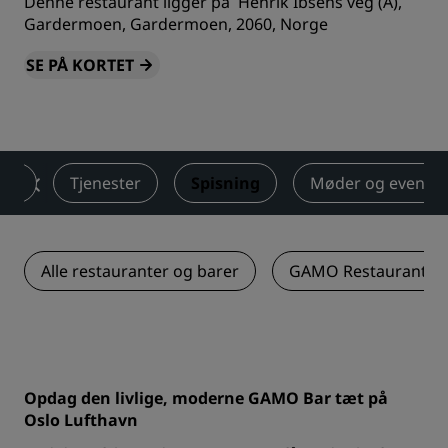
Denne restaurant ligger på Henrik Ibsens veg (A),
Gardermoen, Gardermoen, 2060, Norge
SE PÅ KORTET
ser
Tjenester
Spisning
Møder og events
Alle restauranter og barer
GAMO Restaurant
Opdag den livlige, moderne GAMO Bar tæt på
Oslo Lufthavn