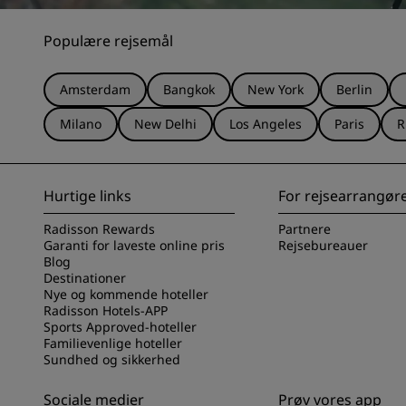
Populære rejsemål
Amsterdam
Bangkok
New York
Berlin
Milano
New Delhi
Los Angeles
Paris
R
Hurtige links
For rejsearrangør
Radisson Rewards
Partnere
Garanti for laveste online pris
Rejsebureauer
Blog
Destinationer
Nye og kommende hoteller
Radisson Hotels-APP
Sports Approved-hoteller
Familievenlige hoteller
Sundhed og sikkerhed
Sociale medier
Prøv vores app