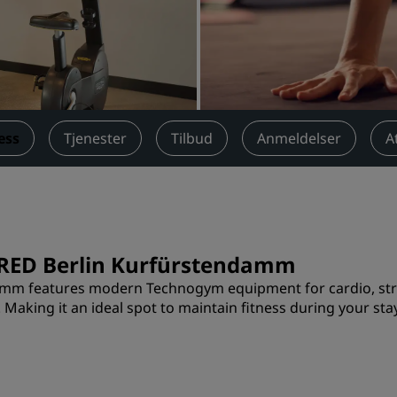
Anmod om et tilbud
Destinationer til events
Brancheløsninger
Søg flyafgange
ess
Tjenester
Tilbud
Anmeldelser
A
Søg flyafgange
Spisning
Søg efter en restaurant
n RED Berlin Kurfürstendamm
mm features modern Technogym equipment for cardio, stren
Digitale tjenester
 Making it an ideal spot to maintain fitness during your stay
Radisson Hotels-app