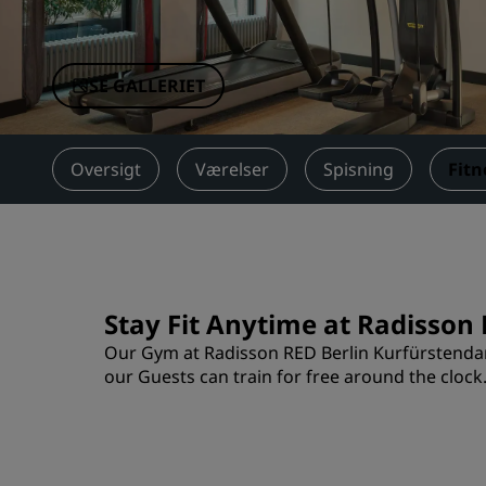
Tilknyttede brands i Kina
SE GALLERIET
Oversigt
Værelser
Spisning
Fitn
Stay Fit Anytime at Radisso
Our Gym at Radisson RED Berlin Kurfürstenda
our Guests can train for free around the clock.