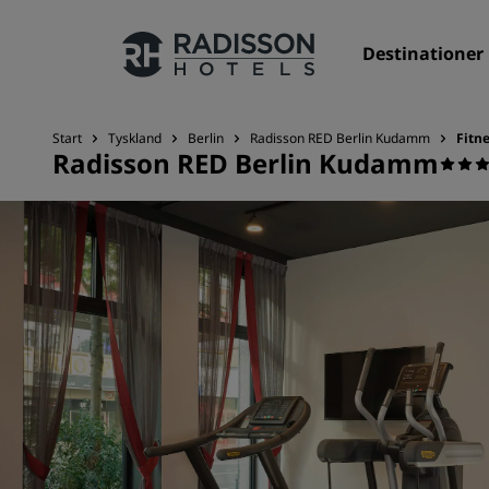
Destinationer
Start
Tyskland
Berlin
Radisson RED Berlin Kudamm
Fitn
Radisson RED Berlin Kudamm
Vores brands
Radisson Hotels-brands