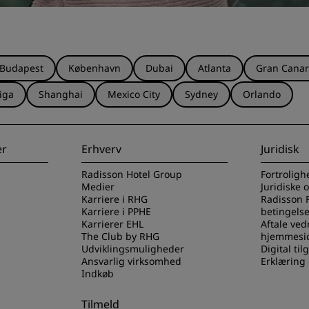
Budapest
København
Dubai
Atlanta
Gran Canar
iga
Shanghai
Mexico City
Sydney
Orlando
er
Erhverv
Juridisk
Radisson Hotel Group
Fortroligh
Medier
Juridiske 
Karriere i RHG
Radisson 
Karriere i PPHE
betingelse
Karrierer EHL
Aftale ved
The Club by RHG
hjemmesi
Udviklingsmuligheder
Digital ti
Ansvarlig virksomhed
Erklæring
Indkøb
Tilmeld