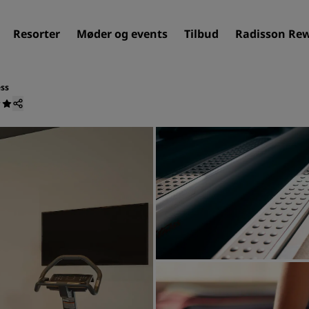
Resorter
Møder og events
Tilbud
Radisson Re
ess
Find dit hotel
Destinationer
Resorter
Servicerede lejligheder
Lufthavnshoteller
Nye og kommende hotelle
Møder og arrangementer
Opdag Radisson Meetings
Book et mødelokale