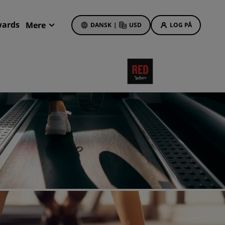
wards
Mere
DANSK
|
USD
LOG PÅ
Mine bookinger
Hoteltilbud
Se vores tilbud
Få bonuspoint som nyt medlem
Deals of the Day
Book på forhånd
r
Se vores pakker
Rejseideer
Familievenlige hoteller
Rad Pets