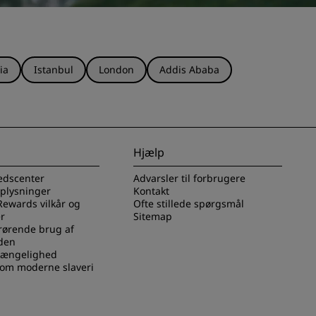
ia
Istanbul
London
Addis Ababa
Hjælp
edscenter
Advarsler til forbrugere
oplysninger
Kontakt
Rewards vilkår og
Ofte stillede spørgsmål
r
Sitemap
rørende brug af
den
lgængelighed
 om moderne slaveri