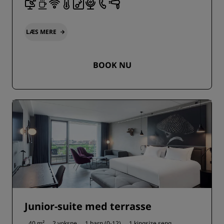
LÆS MERE
BOOK NU
Junior-suite med terrasse
40 m²
2 voksne
1 barn (0-12)
1 kingsize seng