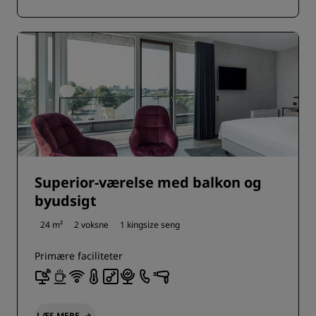
Superior-værelse med balkon og
byudsigt
24 m²
2 voksne
1 kingsize seng
Primære faciliteter
LÆS MERE