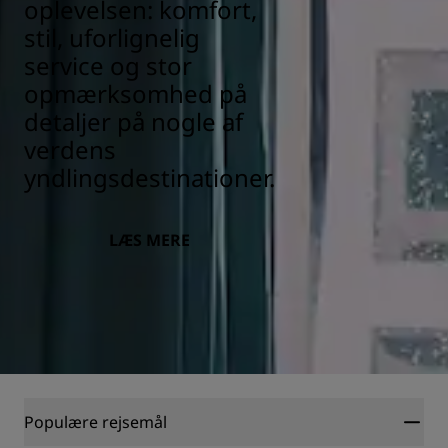
oplevelsen: komfort,
stil, uforlignelig
service og stor
opmærksomhed på
detaljer på nogle af
verdens
yndlingsdestinationer.
LÆS MERE
Populære rejsemål