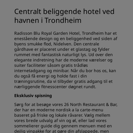
Centralt beliggende hotel ved
havnen i Trondheim
Radisson Blu Royal Garden Hotel, Trondheim har et
enestående design og en beliggenhed ved siden af
byens smukke flod, Nidelven. Den centrale
gårdhave er placeret under et glastag og fylder
rummet med fantastisk naturligt lys. Ud over den
elegante indretning har de moderne værelser og
suiter faciliteter såsom gratis trådløs
internetadgang og minibar. Når du bor hos os, kan
du også få energi og holde fast i din
træningsrutine, da vi tilbyder gratis adgang til et
nærliggende fitnesscenter døgnet rundt.
Eksklusiv spisning
Sørg for at besøge vores 26 North Restaurant & Bar,
der har en moderne nordisk a la carte-menu
baseret på friske og lokale råvarer. Vælg mellem
vores brede udvalg af vin og øl, eller lad vores
sommelierer guide dig gennem menuen med en
dejlig vinpakke for at gøre din afslappede, men