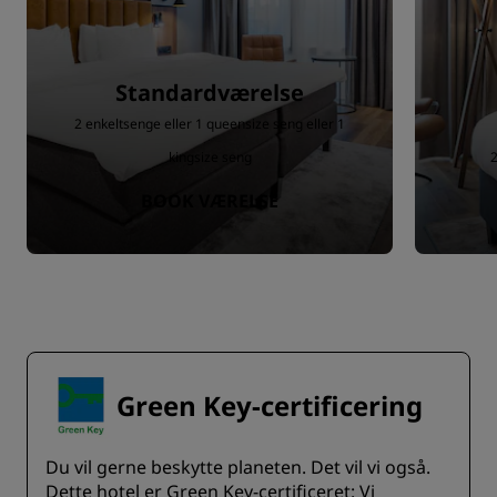
Standardværelse
2 enkeltsenge eller 1 queensize seng eller 1
kingsize seng
2
BOOK VÆRELSE
Green Key-certificering
Du vil gerne beskytte planeten. Det vil vi også.
Dette hotel er Green Key-certificeret: ​Vi