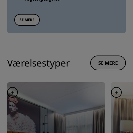
SE MERE
Værelsestyper
SE MERE