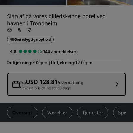
Slap af på vores billedskønne hotel ved
havnen i Trondheim
Bæredygtige ophold
4.0
(144 anmeldelser)
Indtjekning
3:00pm
Udtjekning
12:00pm
USD 128.81
Fra
/overnatning
*laveste pris de næste 60 dage
Oversigt
Værelser
Tjenester
Spisni