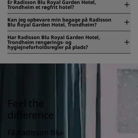
Er Radisson Blu Royal Garden Hotel,
Kjoepmannsgt. 73, Trondheim, Norge.
Trondheim et røgfrit hotel?
Ja, Radisson Blu Royal Garden Hotel, Trondheim er et
Kan jeg opbevare min bagage på Radisson
røgfrit hotel.
Blu Royal Garden Hotel, Trondheim?
Ja, der er mulighed for bagageopbevaring på Radisson Blu
Har Radisson Blu Royal Garden Hotel,
Royal Garden Hotel, Trondheim.
Trondheim rengørings- og
hygiejneforholdsregler på plads?
Alle Radisson-hoteller har rengørings- og
hygiejneforholdsregler for at sikre vores gæsters sundhed,
tryghed og sikkerhed. Læs mere her:
https://www.radissonhotels.com/en-us/social-
responsibility/health-safety
Feel the
difference
Få Radisson Blu-