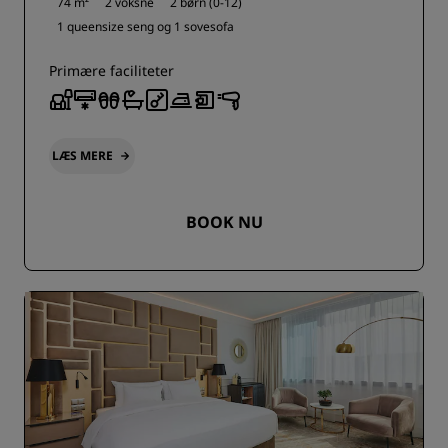
74 m²
2 voksne
2 børn (0-12)
1 queensize seng og
1 sovesofa
Primære faciliteter
LÆS MERE
BOOK NU