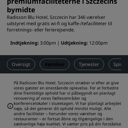
premiumfaciliteterne i Szczecins
bymidte
Radisson Blu Hotel, Szczecin har 346 værelser
udstyret med gratis wi-fi og kaffe-/tefaciliteter til
forretnings- eller ferierejsende.
Indtjekning
3:00pm
Udtjekning
12:00pm
Oversigt
Værelser
Tjenester
Spisni
På Radisson Blu Hotel, Szczecin stræber vi efter at give
vores gæster en enestående oplevelse. For at forbedre
dine fremtidige ophold har vi påbegyndt en planlagt
renovering af vores fællesområder og
konferencelokaler i stueetagen. Vi har planlagt arbejdet
nøje, så det generer dit ophold mindst muligt. Alle
andre faciliteter – herunder vores værelser og
restauranter – er fortsat åbne og tilgængelige i den
sædvanlige høje kvalitet. Vi sætter pris på din forståelse