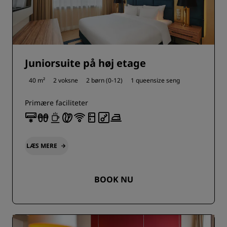
Juniorsuite på høj etage
40 m²
2 voksne
2 børn (0-12)
1 queensize seng
Primære faciliteter
LÆS MERE
BOOK NU