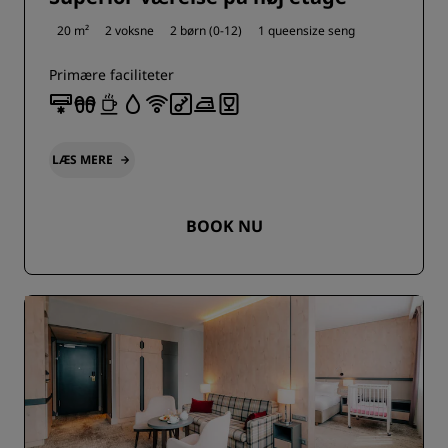
20 m²
2 voksne
2 børn (0-12)
1 queensize seng
Primære faciliteter
LÆS MERE
BOOK NU