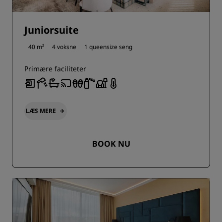
Juniorsuite
40 m²
4 voksne
1 queensize seng
Primære faciliteter
LÆS MERE
BOOK NU