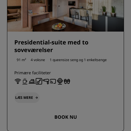
Presidential-suite med to
soveværelser
91 m²
4 voksne
1 queensize seng og
1 enkeltsenge
Primære faciliteter
LÆS MERE
BOOK NU