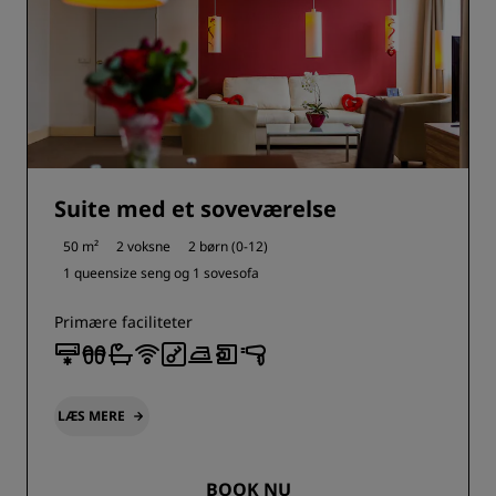
Suite med et soveværelse
50 m²
2 voksne
2 børn (0-12)
1 queensize seng og
1 sovesofa
Primære faciliteter
LÆS MERE
BOOK NU