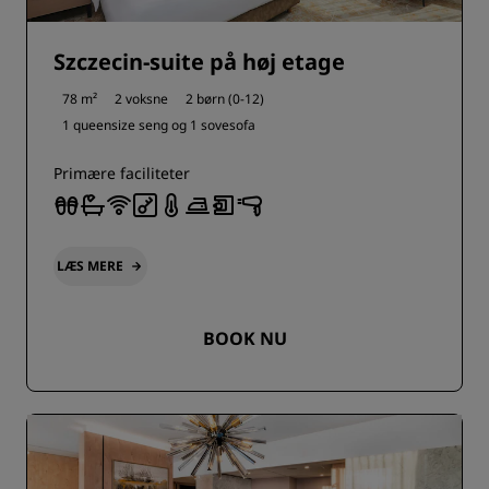
Szczecin-suite på høj etage
78 m²
2 voksne
2 børn (0-12)
1 queensize seng og
1 sovesofa
Primære faciliteter
LÆS MERE
BOOK NU