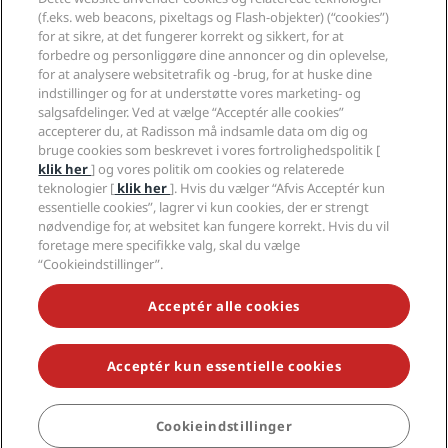
Sports Approved-hoteller
(f.eks. web beacons, pixeltags og Flash-objekter) (“cookies”)
Karriere i RHG
Fortrolighedscenter
Hjælp
Familievenlige hoteller
for at sikre, at det fungerer korrekt og sikkert, for at
Karriere i PPHE
Juridiske oplysninger
Sundhed og sikkerhed
forbedre og personliggøre dine annoncer og din oplevelse,
Karrierer EHL
Radisson Rewards vilkår og betingelser
Advarsler til forbrugere
for at analysere websitetrafik og -brug, for at huske dine
The Club by RHG
Sociale medier
Aftale vedrørende brug af hjemmesiden
indstillinger og for at understøtte vores marketing- og
Kontakt
Udviklingsmuligheder
salgsafdelinger. Ved at vælge “Acceptér alle cookies”
Digital tilgængelighed
Ofte stillede spørgsmål
Radisson Hotels-brands
Ansvarlig virksomhed
accepterer du, at Radisson må indsamle data om dig og
Erklæring om moderne slaveri
Sitemap
bruge cookies som beskrevet i vores fortrolighedspolitik [
Indkøb
klik her
] og vores politik om cookies og relaterede
teknologier [
klik her
]. Hvis du vælger “Afvis Acceptér kun
essentielle cookies”, lagrer vi kun cookies, der er strengt
nødvendige for, at websitet kan fungere korrekt. Hvis du vil
foretage mere specifikke valg, skal du vælge
“Cookieindstillinger”.
GÅ ALDRIG GLIP AF VORES MEST POPULÆRE TILBUD
Acceptér alle cookies
Acceptér kun essentielle cookies
© 2026 Radisson Hotel Group.
Alle rettigheder forbeholdes. RHG
Radisson Hotel Group, Radisson, Radisson RED, Radisson Blu, Radisson
Collection, Radisson Individuals, Park Plaza, Park Inn, Country Inn &
Suites, Prize by Radisson, Radisson Rewards og Radisson Meetings er
Cookieindstillinger
BOOK
varemærker tilhørende Radisson Hotel Group.