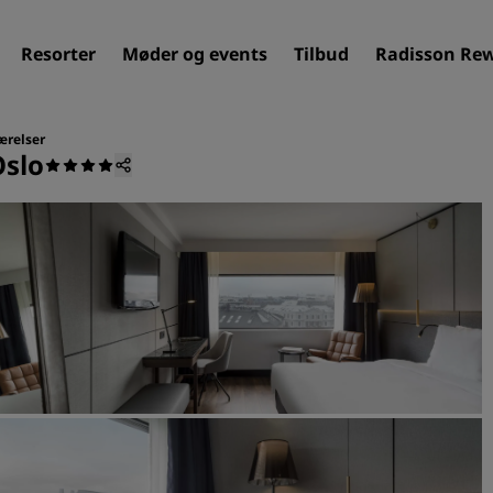
Resorter
Møder og events
Tilbud
Radisson Re
ærelser
Oslo
Find dit hotel
Destinationer
Resorter
Servicerede lejligheder
Lufthavnshoteller
Nye og kommende hotelle
Møder og arrangementer
Opdag Radisson Meetings
Book et mødelokale