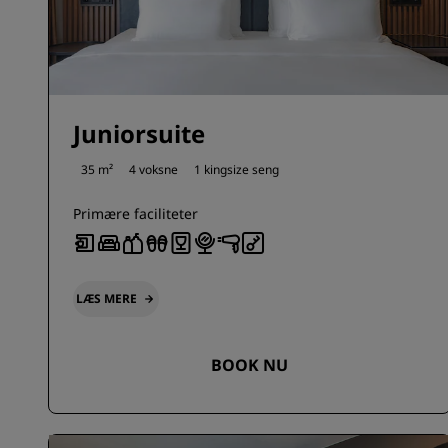
Juniorsuite
35 m²
4 voksne
1 kingsize seng
Primære faciliteter
LÆS MERE
BOOK NU