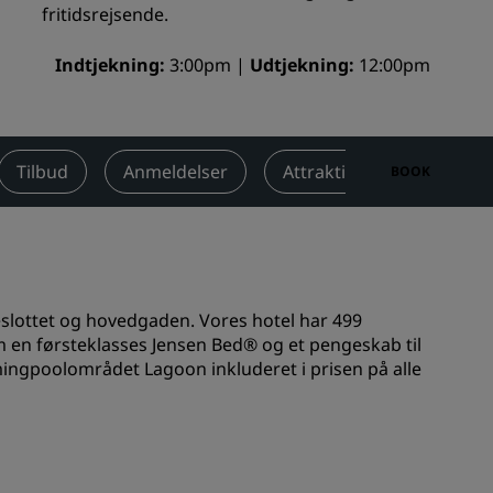
fritidsrejsende.
Bryllupslokaler
Indtjekning
Bæredygtige ophold
3:00pm
Udtjekning
12:00pm
Ophold for sportshold
Forretningsrejsende
Centrum-hoteller
Tilbud
Anmeldelser
Attraktioner i nærheden
BOOK
Besøg vores blog
Radisson Rewards
Opdag Radisson Rewards
eslottet og hovedgaden. Vores hotel har 499
Fordele
m en førsteklasses Jensen Bed® og et pengeskab til
ingpoolområdet Lagoon inkluderet i prisen på alle
Sådan bruger du point
Sådan optjener du point
Bookers and Planners