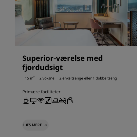
Superior-værelse med
fjordudsigt
15 m²
2 voksne
2 enkeltsenge eller
1 dobbeltseng
Primære faciliteter
LÆS MERE