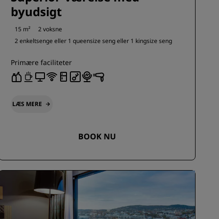
byudsigt
15 m²
2 voksne
2 enkeltsenge eller
1 queensize seng eller
1 kingsize seng
Primære faciliteter
LÆS MERE
BOOK NU