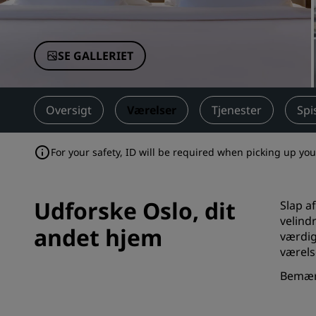
Tilknyttede brands i Kina
SE GALLERIET
Oversigt
Værelser
Tjenester
Spi
For your safety, ID will be required when picking up yo
Udforske Oslo, dit
Slap a
velind
andet hjem
værdig
værels
Bemærk