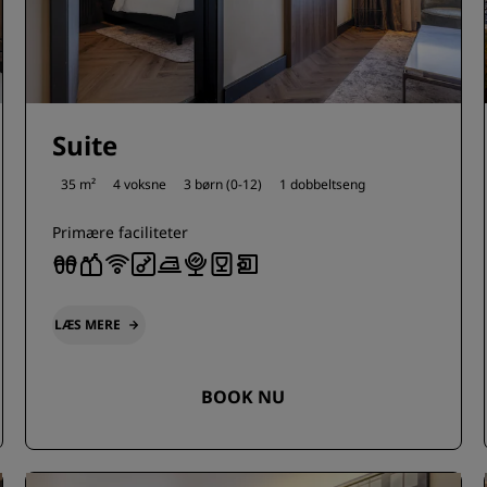
Suite
35 m²
4 voksne
3 børn (0-12)
1 dobbeltseng
Primære faciliteter
LÆS MERE
BOOK NU