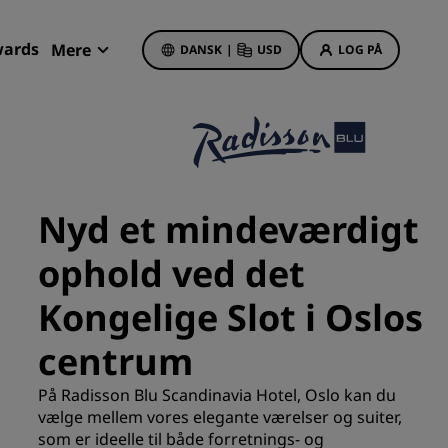
wards
Mere
DANSK
|
USD
LOG PÅ
Mine bookinger
Hoteltilbud
Se vores tilbud
Nyd et mindeværdigt
Få bonuspoint som nyt medlem
ophold ved det
Deals of the Day
Book på forhånd
Kongelige Slot i Oslos
r
Se vores pakker
centrum
Rejseideer
På Radisson Blu Scandinavia Hotel, Oslo kan du
vælge mellem vores elegante værelser og suiter,
Familievenlige hoteller
som er ideelle til både forretnings- og
Rad Pets