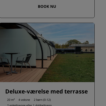
BOOK NU
Deluxe-værelse med terrasse
20 m²
4 voksne
2 børn (0-12)
2 enkeltsenge eller
1 dobbeltseng