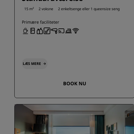
15 m²
2 voksne
2 enkeltsenge eller
1 queensize seng
Primære faciliteter
LÆS MERE
BOOK NU