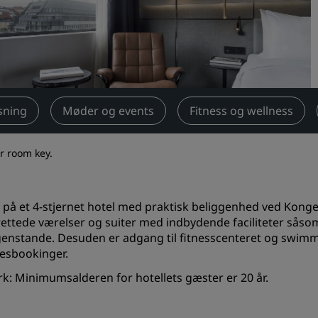
Anmod om et tilbud
Destinationer til events
Brancheløsninger
Søg flyafgange
sning
Møder og events
Fitness og wellness
Søg flyafgange
ur room key.
Spisning
Søg efter en restaurant
f på et 4-stjernet hotel med praktisk beliggenhed ved Kong
rettede værelser og suiter med indbydende faciliteter såso
enstande. Desuden er adgang til fitnesscenteret og swimm
Digitale tjenester
esbookinger.
Radisson Hotels-app
: Minimumsalderen for hotellets gæster er 20 år.