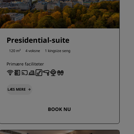
Presidential-suite
120 m²
4 voksne
1 kingsize seng
Primære faciliteter
LÆS MERE
BOOK NU