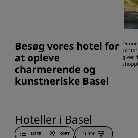
Tilknyttede brands i Kina
Besøg vores hotel for
Denne 
center
at opleve
giver 
shoppi
charmerende og
kunstneriske Basel
Hoteller i Basel
LISTE
KORT
FILTRE