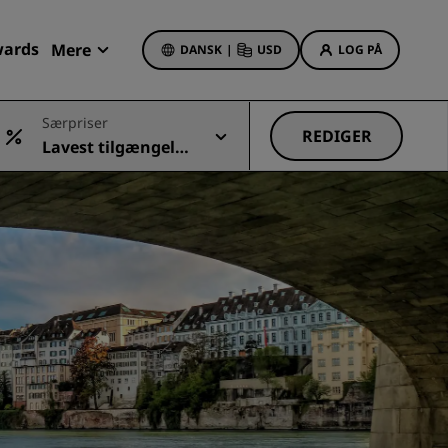
wards
Mere
DANSK
|
USD
LOG PÅ
Mine bookinger
Særpriser
REDIGER
Lavest tilgængelig
Hoteltilbud
e pris
Se vores tilbud
Få bonuspoint som nyt medlem
Deals of the Day
Book på forhånd
r
Se vores pakker
Rejseideer
Familievenlige hoteller
Rad Pets