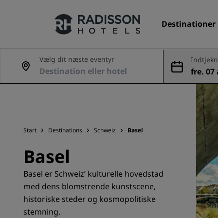
Destinationer
Vælg dit næste eventyr
Indtjekn
g
fre. 07 
Vores brands
aug.
Radisson Hotels-brands
Start
Destinations
Schweiz
Basel
Basel
Basel er Schweiz’ kulturelle hovedstad
med dens blomstrende kunstscene,
historiske steder og kosmopolitiske
stemning.