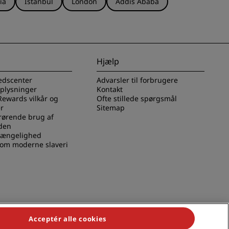
ia
Istanbul
London
Addis Ababa
Hjælp
edscenter
Advarsler til forbrugere
oplysninger
Kontakt
Rewards vilkår og
Ofte stillede spørgsmål
r
Sitemap
rørende brug af
den
lgængelighed
 om moderne slaveri
Acceptér alle cookies