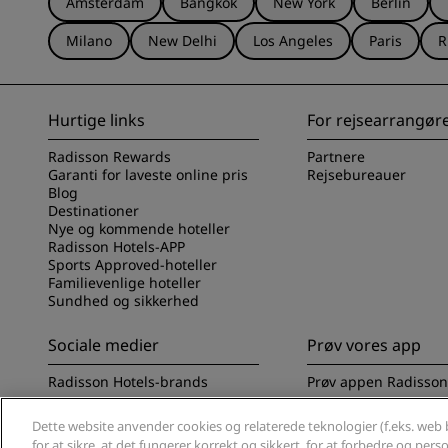
Amsterdam
Bangkok
New York
Berlin
Milano
New Delhi
Los Angeles
Paris
R
Hurtige links
For rejsearrangør
Radisson Rewards
Partnere
Garanti for laveste online pris
Rejsebureauer
Blog
Destinationer
Nye og kommende hoteller
Radisson Hotels-APP
Sports Approved-hoteller
Familievenlige hoteller
Sundhed og sikkerhed
Sociale medier
Prøv vores app
Radisson Hotels-brands
Prøv appen Radisson
Dette website anvender cookies og relaterede teknologier (f.eks. web b
for at sikre, at det fungerer korrekt og sikkert, for at forbedre og per