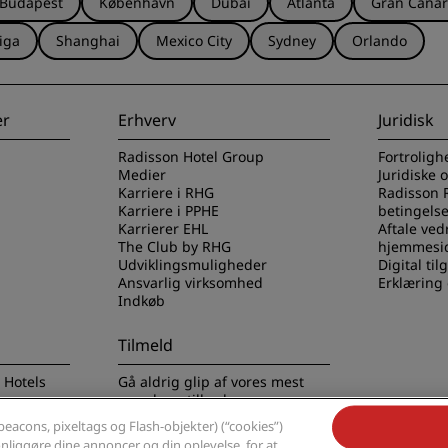
Budapest
København
Dubai
Atlanta
Gran Canar
iga
Shanghai
Mexico City
Sydney
Orlando
er
Erhverv
Juridisk
Radisson Hotel Group
Fortroligh
Medier
Juridiske 
Karriere i RHG
Radisson 
Karriere i PPHE
betingelse
Karrierer EHL
Aftale ved
The Club by RHG
hjemmesi
Udviklingsmuligheder
Digital ti
Ansvarlig virksomhed
Erklæring
Indkøb
Tilmeld
 Hotels
Gå aldrig glip af vores mest
populære tilbud
eacons, pixeltags og Flash-objekter) (“cookies”)
sonliggøre dine annoncer og din oplevelse, for at