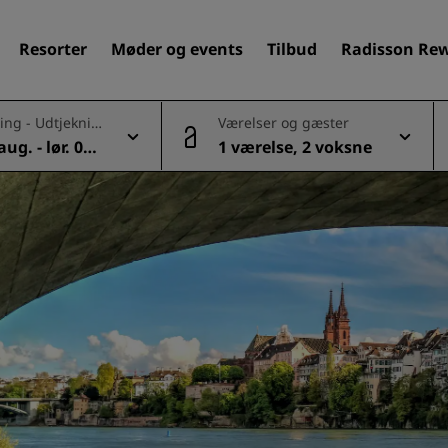
Resorter
Møder og events
Tilbud
Radisson Re
ing - Udtjeknin
Værelser og gæster
aug. - lør. 08
1 værelse, 2 voksne
Find dit hotel
Destinationer
Resorter
Servicerede lejligheder
Lufthavnshoteller
Nye og kommende hotelle
Møder og arrangementer
Opdag Radisson Meetings
Book et mødelokale