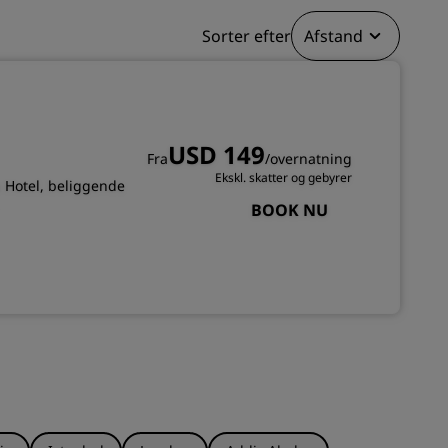
TILMELD DIG
Sorter efter
Afstand
USD 149
Fra
/overnatning
Ekskl. skatter og gebyrer
u Hotel, beliggende
BOOK NU