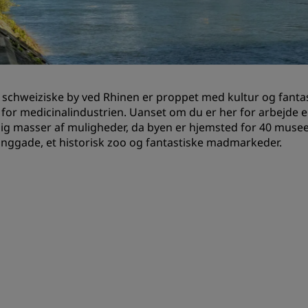
Anmod om et tilbud
Destinationer til events
Brancheløsninger
schweiziske by ved Rhinen er proppet med kultur og fantast
Søg flyafgange
 for medicinalindustrien. Uanset om du er her for arbejde ell
dig masser af muligheder, da byen er hjemsted for 40 mus
Søg flyafgange
nggade, et historisk zoo og fantastiske madmarkeder.
Spisning
Søg efter en restaurant
Digitale tjenester
Radisson Hotels-app