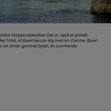
Bryllupslokaler
Bæredygtige ophold
Ophold for sportshold
Forretningsrejsende
iske shoppe-oplevelser. Det er også et globalt
Centrum-hoteller
er fritid, vil Basel beruse dig med sin charme. Basel
Besøg vores blog
eer, en smuk, gammel bydel, en summende
Radisson Rewards
Opdag Radisson Rewards
Fordele
Sådan bruger du point
Sådan optjener du point
Bookers and Planners