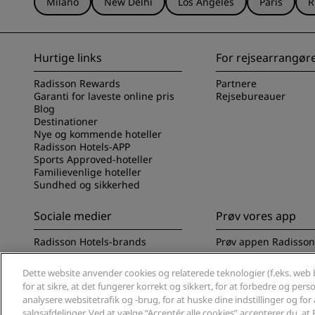
Milano
New Delhi
Los Angeles
Paris
R
Hurtige links
For rejsearrangør
Radisson Rewards
Partnere
Garanti for laveste online pris
Rejsebureauer
Blog
Destinationer
Nye og kommende hoteller
Radisson Hotels-APP
Sports Approved-hoteller
Familievenlige hoteller
Sundhed og sikkerhed
Sociale medier
Prøv vores app
Radisson Hotels-brands
Prøv appen Radisson
Dette website anvender cookies og relaterede teknologier (f.eks. web b
for at sikre, at det fungerer korrekt og sikkert, for at forbedre og per
analysere websitetrafik og -brug, for at huske dine indstillinger og fo
salgsafdelinger. Ved at vælge “Acceptér alle cookies” accepterer du, 