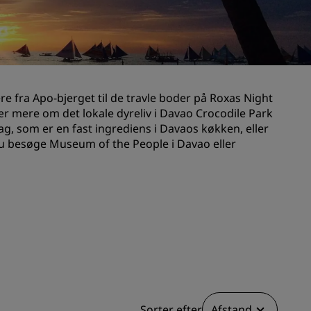
Bryllupslokaler
Bæredygtige ophold
Ophold for sportshold
Forretningsrejsende
 fra Apo-bjerget til de travle boder på Roxas Night
Centrum-hoteller
 mere om det lokale dyreliv i Davao Crocodile Park
Besøg vores blog
ag, som er en fast ingrediens i Davaos køkken, eller
du besøge Museum of the People i Davao eller
Radisson Rewards
Opdag Radisson Rewards
Fordele
Sådan bruger du point
Sådan optjener du point
Bookers and Planners
Sorter efter
Afstand