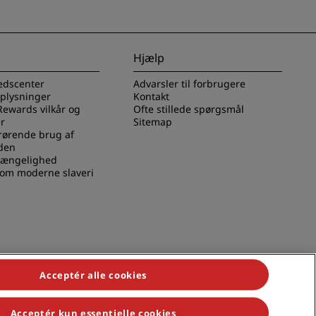
Hjælp
edscenter
Advarsler til forbrugere
oplysninger
Kontakt
Rewards vilkår og
Ofte stillede spørgsmål
r
Sitemap
rørende brug af
den
lgængelighed
 om moderne slaveri
Acceptér alle cookies
Acceptér kun essentielle cookies