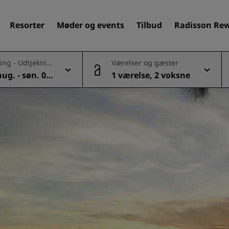
Resorter
Møder og events
Tilbud
Radisson Re
ing - Udtjeknin
Værelser og gæster
 aug. - søn. 09
1 værelse, 2 voksne
Find dit hotel
Destinationer
Resorter
Servicerede lejligheder
Lufthavnshoteller
Nye og kommende hotelle
Møder og arrangementer
Opdag Radisson Meetings
Book et mødelokale