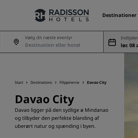
Destinationer
Vælg dit næste eventyr
Indtjekn
g
lør. 08
Vores brands
aug.
Radisson Hotels-brands
Start
Destinations
Filippinerne
Davao City
Davao City
Davao ligger på den sydlige ø Mindanao
og tilbyder den perfekte blanding af
uberørt natur og spænding i byen.