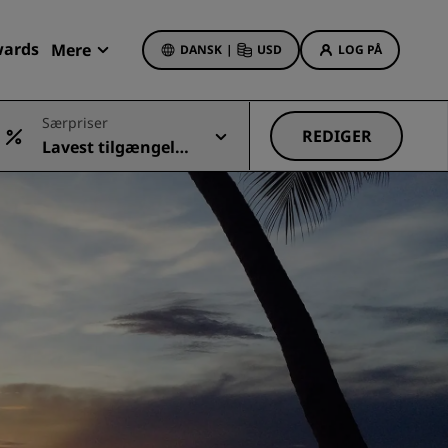
wards
Mere
DANSK
|
USD
LOG PÅ
Mine bookinger
Særpriser
REDIGER
Lavest tilgængelig
Hoteltilbud
e pris
Se vores tilbud
Få bonuspoint som nyt medlem
Deals of the Day
Book på forhånd
r
Se vores pakker
Rejseideer
Familievenlige hoteller
Rad Pets