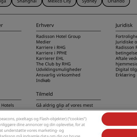
iga
Shanghai
Mexico City
Sydney
Orlando
er
Erhverv
Juridisk
Radisson Hotel Group
Fortroligh
Medier
Juridiske 
Karriere i RHG
Radisson 
Karriere i PPHE
betingelse
Karrierer EHL
Aftale ved
The Club by RHG
hjemmesi
Udviklingsmuligheder
Digital ti
Ansvarlig virksomhed
Erklæring
Indkøb
Tilmeld
 Hotels
Gå aldrig glip af vores mest
populære tilbud
eacons, pixeltags og Flash-objekter) (“cookies”)
sonliggøre dine annoncer og din oplevelse, for at
r at understøtte vores marketing- og
at Radisson må indsamle data om dig og bruge