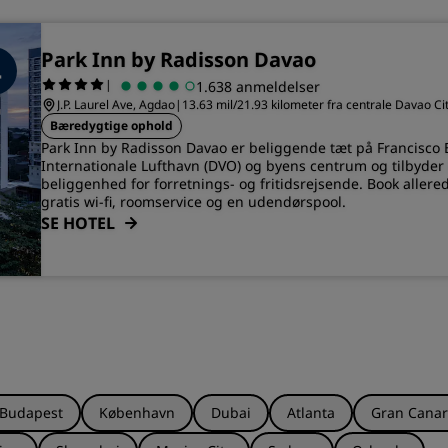
Park Inn by Radisson Davao
|
1.638 anmeldelser
J.P. Laurel Ave, Agdao
|
13.63 mil/21.93 kilometer fra centrale Davao Ci
Bæredygtige ophold
Park Inn by Radisson Davao er beliggende tæt på Francisco
Internationale Lufthavn (DVO) og byens centrum og tilbyder 
beliggenhed for forretnings- og fritidsrejsende. Book allered
gratis wi-fi, roomservice og en udendørspool.
SE HOTEL
Budapest
København
Dubai
Atlanta
Gran Canar