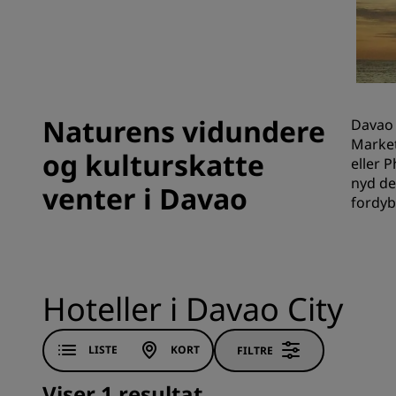
Tilknyttede brands i Kina
Naturens vidundere
Davao 
Market
og kulturskatte
eller 
nyd de
venter i Davao
fordyb
Hoteller i Davao City
LISTE
KORT
FILTRE
Viser 1 resultat