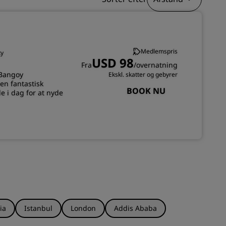
TILMELD DIG
Medlemspris
ty
USD 98
Fra
/overnatning
 Bangoy
Ekskl. skatter og gebyrer
en fantastisk
BOOK NU
e i dag for at nyde
ia
Istanbul
London
Addis Ababa