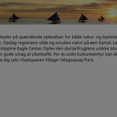
Anmod om et tilbud
Destinationer til events
Brancheløsninger
byder på spændende oplevelser for både natur- og byelskere
Søg flyafgange
. Opdag regionens vilde og smukke natur på øen Samal. Lær
Philippine Eagle Center. Oplev den durianfrugtens unikke sm
Søg flyafgange
n gode smag af zibetkaffe. For et unikt kultureventyr kan 
e dig selv i Kadayawan Village i Magsaysay Park.
Spisning
Søg efter en restaurant
Digitale tjenester
Radisson Hotels-app