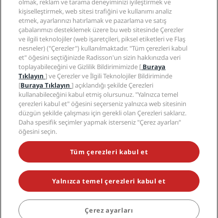
olmak, reklam ve tarama deneyiminizi iyileştirmek ve
Medya
Sports Approved oteller
kişiselleştirmek, web sitesi trafiğini ve kullanımı analiz
Kariyer RHG
Gizlilik Merkezi
Yardım
Aile Dostu Oteller
etmek, ayarlarınızı hatırlamak ve pazarlama ve satış
Kariyer PPHE
Yasal bildirim
Sağlık ve Güvenlik
çabalarımızı desteklemek üzere bu web sitesinde Çerezler
EHL Kariyer
Radisson Rewards hüküm ve koşulları
ve ilgili teknolojiler (web işaretçileri, piksel etiketleri ve Flaş
Tüketici uyarıları
The Club by RHG
Sosyal medya
Site kullanım sözleşmesi
nesneler) ("Çerezler") kullanılmaktadır. "Tüm çerezleri kabul
İletişim
Geliştirme fırsatları
et" öğesini seçtiğinizde Radisson'un sizin hakkınızda veri
Dijital Erişilebilirlik
SSS
Radisson Hotels Markaları
Sorumlu İşletme
toplayabileceğini ve Gizlilik Bildirimimizde [
Buraya
Modern Kölelik Beyanı
Site haritası
Tıklayın
] ve Çerezler ve İlgili Teknolojiler Bildiriminde
Satın Alma
[
Buraya Tıklayın
] açıklandığı şekilde Çerezleri
kullanabileceğini kabul etmiş olursunuz. "Yalnızca temel
çerezleri kabul et" öğesini seçerseniz yalnızca web sitesinin
düzgün şekilde çalışması için gerekli olan Çerezleri saklarız.
Daha spesifik seçimler yapmak isterseniz "Çerez ayarları"
öğesini seçin.
POPÜLER KAMPANYALARIMIZI KAÇIRMAYIN
Tüm çerezleri kabul et
Yalnızca temel çerezleri kabul et
© 2026 Radisson Hotel Group.
Tüm hakları saklıdır. RHG Radisson
Hotel Group, Radisson, Radisson RED, Radisson Blu, Radisson Collection,
Radisson Individuals, Park Plaza, Park Inn, Country Inn & Suites, Prize by
Radisson, Radisson Rewards ve Radisson Meetings; Radisson Hotel
Çerez ayarları
Group'un ticari markalarıdır.