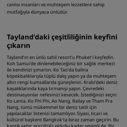
canlısı insanları ve muhteşem lezzetlere sahip
mutfağıyla dünyaca ünlüdür.
Tayland'daki çeşitliliğinin keyfini
çıkarın
Tayland'ın en ünlü sahil resort’u Phuket'i keşfedin.
Koh Samui'de dinlenebileceğiniz bir sağlık merkezi
ile kendinizi şımartın. Ko Tao'da balina
köpekbalıklarıyla tüplü dalış yapın ya da muhteşem
altın rengi kumsallarda güneşlenin. Krabi'deki deniz
kayalıklarında kaya tırmanışı yapın. Çevredeki
destinasyonlar nefesinizi kesecek. İstediğinizi seçin:
Ko Lanta, Ko Phi Phi, Ao Nang, Railay ve Tham Pra
Nang, tümü mükemmel bir deniz tatili için
yapılacaklar listenizi tamamlıyor. Siyasi, ticari ve
kültürel başkent Bangkok'ta biraz zaman geçirin. Bu
kaotik şehir, gürültülü olduğu kadar sevimli de. Bir