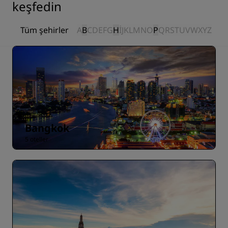
keşfedin
Tüm şehirler
A
B
C
D
E
F
G
H
I
J
K
L
M
N
O
P
Q
R
S
T
U
V
W
X
Y
Z
Bangkok
5 oteller