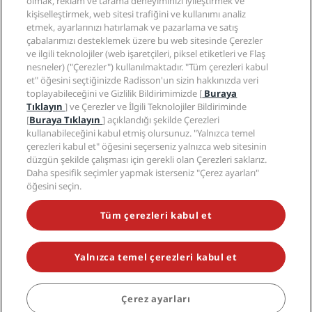
Medya
olmak, reklam ve tarama deneyiminizi iyileştirmek ve
Sports Approved oteller
kişiselleştirmek, web sitesi trafiğini ve kullanımı analiz
Kariyer RHG
Gizlilik Merkezi
Yardım
Aile Dostu Oteller
etmek, ayarlarınızı hatırlamak ve pazarlama ve satış
Kariyer PPHE
Yasal bildirim
Sağlık ve Güvenlik
çabalarımızı desteklemek üzere bu web sitesinde Çerezler
EHL Kariyer
Radisson Rewards hüküm ve koşulları
Tüketici uyarıları
ve ilgili teknolojiler (web işaretçileri, piksel etiketleri ve Flaş
The Club by RHG
Sosyal medya
Site kullanım sözleşmesi
nesneler) ("Çerezler") kullanılmaktadır. "Tüm çerezleri kabul
İletişim
Geliştirme fırsatları
et" öğesini seçtiğinizde Radisson'un sizin hakkınızda veri
Dijital Erişilebilirlik
SSS
Radisson Hotels Markaları
Sorumlu İşletme
toplayabileceğini ve Gizlilik Bildirimimizde [
Buraya
Modern Kölelik Beyanı
Site haritası
Tıklayın
] ve Çerezler ve İlgili Teknolojiler Bildiriminde
Satın Alma
[
Buraya Tıklayın
] açıklandığı şekilde Çerezleri
kullanabileceğini kabul etmiş olursunuz. "Yalnızca temel
çerezleri kabul et" öğesini seçerseniz yalnızca web sitesinin
düzgün şekilde çalışması için gerekli olan Çerezleri saklarız.
Daha spesifik seçimler yapmak isterseniz "Çerez ayarları"
öğesini seçin.
POPÜLER KAMPANYALARIMIZI KAÇIRMAYIN
Tüm çerezleri kabul et
Yalnızca temel çerezleri kabul et
© 2026 Radisson Hotel Group.
Tüm hakları saklıdır. RHG Radisson
Hotel Group, Radisson, Radisson RED, Radisson Blu, Radisson Collection,
Radisson Individuals, Park Plaza, Park Inn, Country Inn & Suites, Prize by
Radisson, Radisson Rewards ve Radisson Meetings; Radisson Hotel
Çerez ayarları
Group'un ticari markalarıdır.