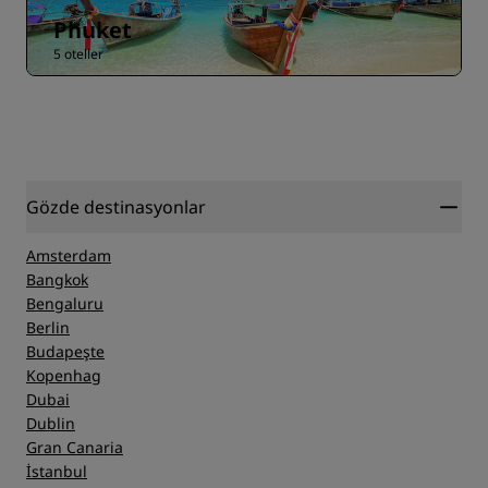
Phuket
5 oteller
Gözde destinasyonlar
Amsterdam
Bangkok
Bengaluru
Berlin
Budapeşte
Kopenhag
Dubai
Dublin
Gran Canaria
İstanbul