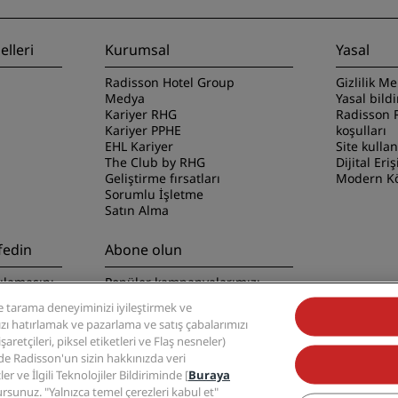
lleri
Kurumsal
Yasal
Radisson Hotel Group
Gizlilik Me
Medya
Yasal bild
Kariyer RHG
Radisson 
Kariyer PPHE
koşulları
EHL Kariyer
Site kulla
The Club by RHG
Dijital Eriş
Geliştirme fırsatları
Modern Kö
Sorumlu İşletme
Satın Alma
fedin
Abone olun
ulamasını
Popüler kampanyalarımızı
kaçırmayın
 tarama deneyiminizi iyileştirmek ve
nızı hatırlamak ve pazarlama ve satış çabalarımızı
retçileri, piksel etiketleri ve Flaş nesneler)
zde Radisson'un sizin hakkınızda veri
ler ve İlgili Teknolojiler Bildiriminde [
Buraya
ursunuz. "Yalnızca temel çerezleri kabul et"