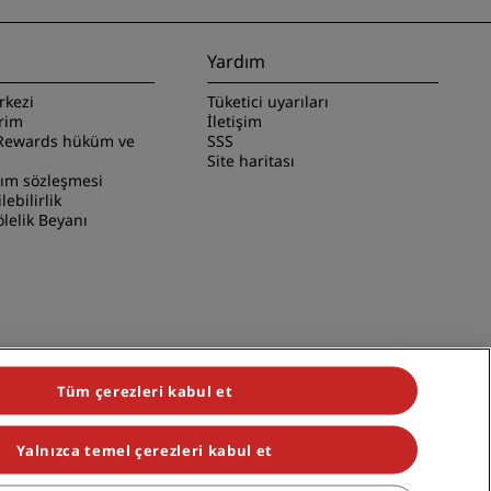
Yardım
rkezi
Tüketici uyarıları
irim
İletişim
Rewards hüküm ve
SSS
Site haritası
nım sözleşmesi
ilebilirlik
lelik Beyanı
Tüm çerezleri kabul et
Yalnızca temel çerezleri kabul et