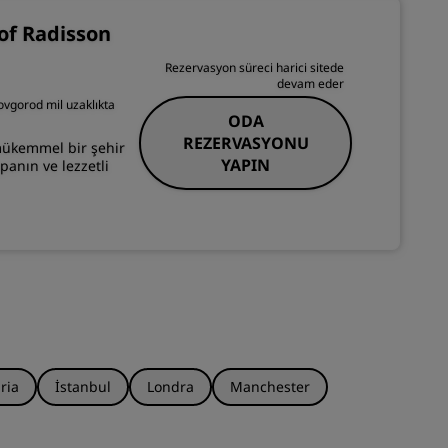
KATIL
of Radisson
Rezervasyon süreci harici sitede
devam eder
ovgorod mil uzaklıkta
ODA
REZERVASYONU
mükemmel bir şehir
YAPIN
panın ve lezzetli
ria
İstanbul
Londra
Manchester