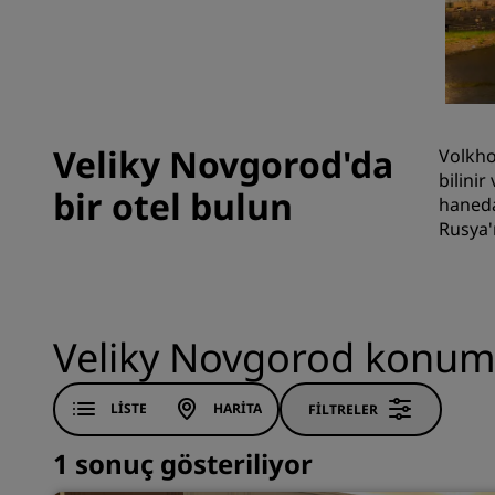
Çin'deki Bağlı Markalar
Veliky Novgorod'da
Volkho
bilini
bir otel bulun
haneda
Rusya'
Veliky Novgorod konumu
LISTE
HARITA
FILTRELER
1 sonuç gösteriliyor