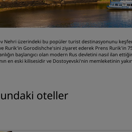
Toplantı odası rezerve edin
Fiyat Teklifi İsteyin
Etkinlik Destinasyonları
Sektör Çözümleri
v Nehri üzerindeki bu popüler turist destinasyonunu keşfe
r ve Rurik'in Gorodishche'sini ziyaret ederek Prens Rurik'in
Uçuş ara
nlığın başlangıcı olan modern Rus devletini nasıl ilan ettiğin
nın en eski kilisesidir ve Dostoyevski'nin memleketinin yak
Uçuş ara
Yemek
Search for a restaurant
ndaki oteller
Dijital Hizmetler
Radisson Hotels Uygulama