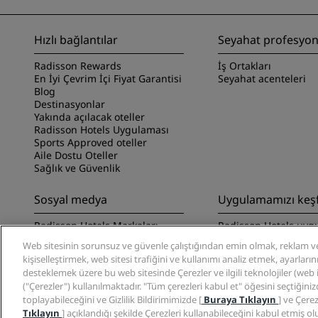
Hızlı bağlantılar
Seyahat profesyone
Radisson Rewards
İş Ortakları
En İyi Çevrim İçi Fiyat Garantisi
Seyahat acenteleri
Blog
Destinasyonlar
Yakında açılacak oteller
Radisson Hotels Uygulaması
Sports Approved oteller
Aile Dostu Oteller
Sağlık ve Güvenlik
Sosyal medya
Uygulamamızı keş
Radisson Hotels Markaları
Radisson Hotels uyg
keşfedin
Web sitesinin sorunsuz ve güvenle çalıştığından emin olmak, reklam ve
kişiselleştirmek, web sitesi trafiğini ve kullanımı analiz etmek, ayarları
desteklemek üzere bu web sitesinde Çerezler ve ilgili teknolojiler (web işa
("Çerezler") kullanılmaktadır. "Tüm çerezleri kabul et" öğesini seçtiğini
toplayabileceğini ve Gizlilik Bildirimimizde [
Buraya Tıklayın
] ve Çerez
Tıklayın
] açıklandığı şekilde Çerezleri kullanabileceğini kabul etmiş ol