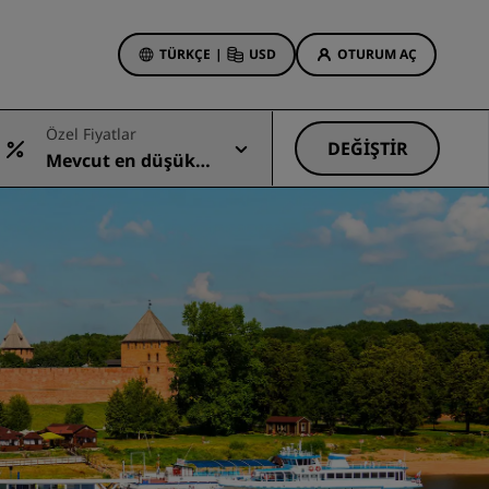
TÜRKÇE
|
USD
OTURUM AÇ
Özel Fiyatlar
 Rewards
DEĞIŞTIR
Mevcut en düşük
onlarım
Otel Fırsatları
fiyat
Tekliflerimizi keşfedin
İlk seferin büyüsü
Deals of the Day
Erken rezervasyon
Paketlerimize göz atın
Seyahat fikirleri
Aile dostu oteller
din
Rad Pets