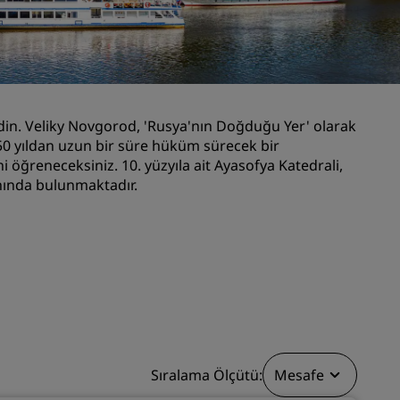
Düğün mekanları
Sürdürülebilir konaklamalar
Spor takımı konaklamaları
İş amaçlı seyahat eden
din. Veliky Novgorod, 'Rusya'nın Doğduğu Yer' olarak
Şehir merkezi otelleri
 750 yıldan uzun bir süre hüküm sürecek bir
Blogumuzu ziyaret edin
i öğreneceksiniz. 10. yüzyıla ait Ayasofya Katedrali,
ınında bulunmaktadır.
Radisson Rewards
Radisson Rewards'u keşfedin
Avantajlar
Puanlar nasıl kullanılır?
Nasıl puan kazanılır?
Bookers and Planners
sı
Sıralama Ölçütü:
Mesafe