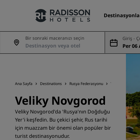
Destinasyonla
Bir sonraki maceranızı seçin
Giriş - Ç
Per 06
Markalarımız
Ağu
Radisson Hotels Markaları
Ana Sayfa
Destinations
Rusya Federasyonu
Veliky Novgoro
Veliky Novgorod
Veliky Novgorod'da 'Rusya'nın Doğduğu
Yer'i keşfedin. Bu çekici şehir, Rus tarihi
için muazzam bir önemi olan popüler bir
turist destinasyonudur.