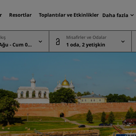
r
Resortlar
Toplantılar ve Etkinlikler
Daha fazla
Fırsatlar
ıkış
Misafirler ve Odalar
Radisson
 Ağu - Cum 07
1 oda, 2 yetişkin
Rezervasy
Otelinizi bulun
Destinasyonlar
Resortlar
Hizmet verilen daireler
d
Havaalanı otelleri
Yeni & yakında kullanıma
sunulacak oteller
Toplantılar ve Etkinlikler
Radisson Meetings'i Keşfe