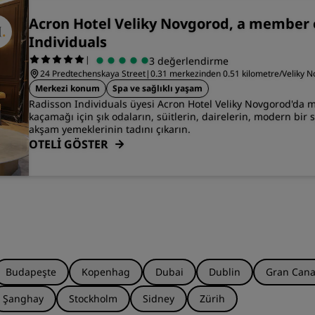
Acron Hotel Veliky Novgorod, a member 
Individuals
|
3 değerlendirme
24 Predtechenskaya Street
|
0.31 merkezinden 0.51 kilometre/Veliky N
Merkezi konum
Spa ve sağlıklı yaşam
Radisson Individuals üyesi Acron Hotel Veliky Novgorod'da 
kaçamağı için şık odaların, süitlerin, dairelerin, modern bir s
akşam yemeklerinin tadını çıkarın.
OTELİ GÖSTER
Budapeşte
Kopenhag
Dubai
Dublin
Gran Cana
Şanghay
Stockholm
Sidney
Zürih