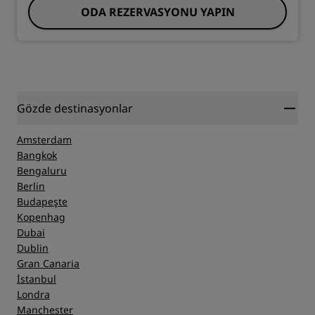
ODA REZERVASYONU YAPIN
Gözde destinasyonlar
Amsterdam
Bangkok
Bengaluru
Berlin
Budapeşte
Kopenhag
Dubai
Dublin
Gran Canaria
İstanbul
Londra
Manchester