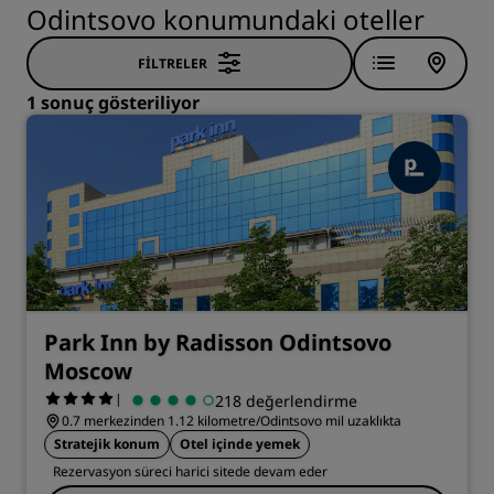
Odintsovo konumundaki oteller
FILTRELER
1 sonuç gösteriliyor
Park Inn by Radisson Odintsovo
Moscow
|
218 değerlendirme
0.7 merkezinden 1.12 kilometre/Odintsovo mil uzaklıkta
Stratejik konum
Otel içinde yemek
Rezervasyon süreci harici sitede devam eder