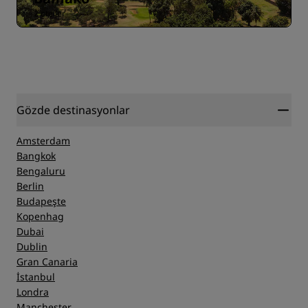
2 oteller
Gözde destinasyonlar
Amsterdam
Bangkok
Bengaluru
Berlin
Budapeşte
Kopenhag
Dubai
Dublin
Gran Canaria
İstanbul
Londra
Manchester