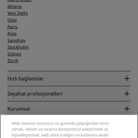
Milano
Yeni Delhi
Oslo
Paris
Riga
Şanghay
Stockholm
Sidney
Zürih
Hızlı bağlantılar
Radisson Rewards
Seyahat profesyonelleri
En İyi Çevrim İçi Fiyat Garantisi
Blog
İş Ortakları
Kurumsal
Destinasyonlar
Seyahat acenteleri
Yakında açılacak oteller
Radisson Hotel Group
Yasal
Web sitesinin sorunsuz ve güvenle çalıştığından emin
Radisson Hotels Uygulaması
Medya
olmak, reklam ve tarama deneyiminizi iyileştirmek ve
Sports Approved oteller
kişiselleştirmek, web sitesi trafiğini ve kullanımı analiz
Kariyer RHG
Gizlilik Merkezi