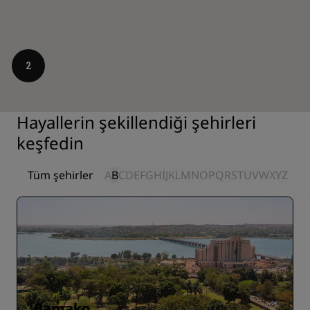
2
Hayallerin şekillendiği şehirleri
keşfedin
Tüm şehirler
A
B
C
D
E
F
G
H
I
J
K
L
M
N
O
P
Q
R
S
T
U
V
W
X
Y
Z
Bamako