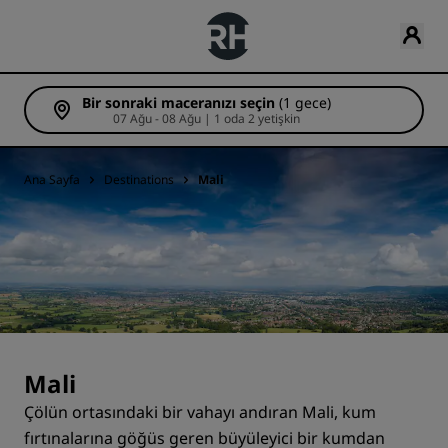
Bir sonraki maceranızı seçin
(1 gece)
07 Ağu - 08 Ağu | 1 oda 2 yetişkin
Ana Sayfa
Destinations
Mali
Mali
Çölün ortasındaki bir vahayı andıran Mali, kum
fırtınalarına göğüs geren büyüleyici bir kumdan