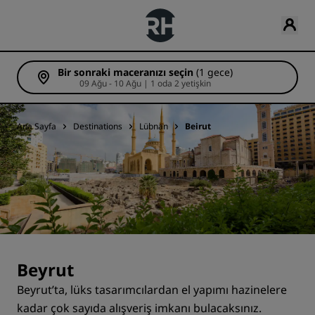
Bir sonraki maceranızı seçin
(1 gece)
09 Ağu - 10 Ağu | 1 oda 2 yetişkin
Ana Sayfa
Destinations
Lübnan
Beirut
Beyrut
Beyrut’ta, lüks tasarımcılardan el yapımı hazinelere
kadar çok sayıda alışveriş imkanı bulacaksınız.