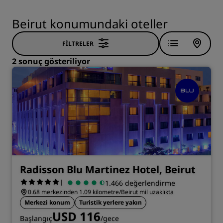
Beirut konumundaki oteller
FILTRELER
2 sonuç gösteriliyor
Radisson Blu Martinez Hotel, Beirut
|
1.466 değerlendirme
0.68 merkezinden 1.09 kilometre/Beirut mil uzaklıkta
Merkezi konum
Turistik yerlere yakın
USD 116
Başlangıç
/gece