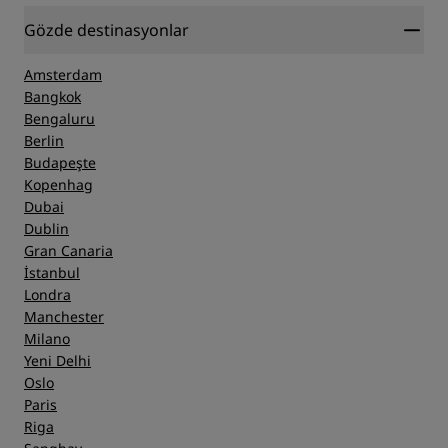
Gözde destinasyonlar
Amsterdam
Bangkok
Bengaluru
Berlin
Budapeşte
Kopenhag
Dubai
Dublin
Gran Canaria
İstanbul
Londra
Manchester
Milano
Yeni Delhi
Oslo
Paris
Riga