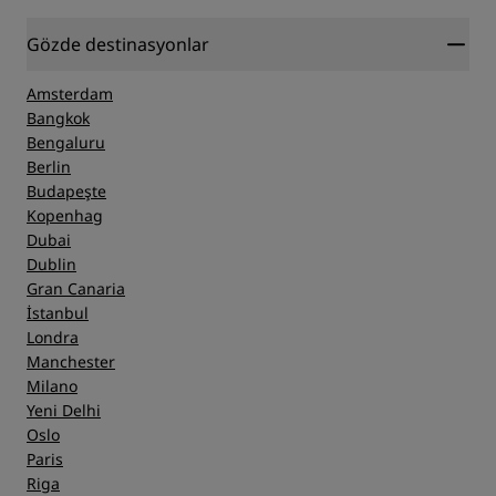
Gözde destinasyonlar
Amsterdam
Bangkok
Bengaluru
Berlin
Budapeşte
Kopenhag
Dubai
Dublin
Gran Canaria
İstanbul
Londra
Manchester
Milano
Yeni Delhi
Oslo
Paris
Riga