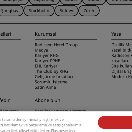
Şanghay
Stockholm
Sidney
Zürih
lleri
Kurumsal
Yasal
Radisson Hotel Group
Gizlilik Me
Medya
Yasal bild
Kariyer RHG
Radisson 
Kariyer PPHE
koşulları
EHL Kariyer
Site kulla
The Club by RHG
Dijital Eriş
Geliştirme fırsatları
Modern Kö
Sorumlu İşletme
Satın Alma
fedin
Abone olun
ulamasını
Popüler kampanyalarımızı
kaçırmayın
 tarama deneyiminizi iyileştirmek ve
nızı hatırlamak ve pazarlama ve satış çabalarımızı
retçileri, piksel etiketleri ve Flaş nesneler)