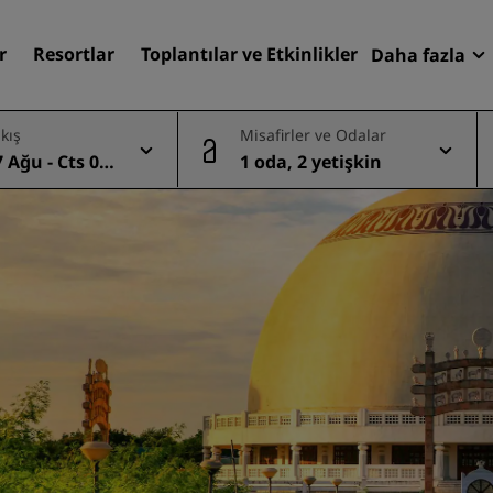
r
Resortlar
Toplantılar ve Etkinlikler
Daha fazla
Fırsatlar
ıkış
Misafirler ve Odalar
Radisson
 Ağu - Cts 08
1 oda, 2 yetişkin
Rezervasy
Otelinizi bulun
Destinasyonlar
Resortlar
Hizmet verilen daireler
Havaalanı otelleri
Yeni & yakında kullanıma
sunulacak oteller
Toplantılar ve Etkinlikler
Radisson Meetings'i Keşfe