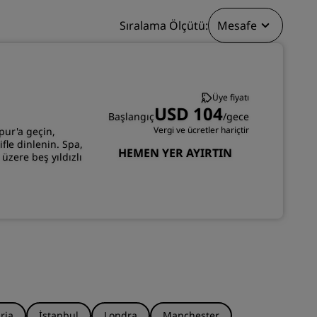
KATIL
Sıralama Ölçütü:
Mesafe
Üye fiyatı
USD 104
Başlangıç
/gece
Vergi ve ücretler hariçtir
pur'a geçin,
fle dinlenin. Spa,
HEMEN YER AYIRTIN
üzere beş yıldızlı
ria
İstanbul
Londra
Manchester