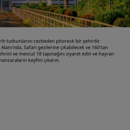
Düğün mekanları
Sürdürülebilir konaklamalar
Spor takımı konaklamaları
İş amaçlı seyahat eden
rih tutkunlarını cezbeden pitoresk bir şehirdir.
Şehir merkezi otelleri
lanı'nda, Safari gezilerine çıkabilecek ve 160'tan
Blogumuzu ziyaret edin
hrini ve mevcut 18 tapınağını ziyaret edin ve hayran
anzaraların keyfini çıkarın.
Radisson Rewards
Radisson Rewards'u keşfedin
Avantajlar
Puanlar nasıl kullanılır?
Nasıl puan kazanılır?
Bookers and Planners
sı