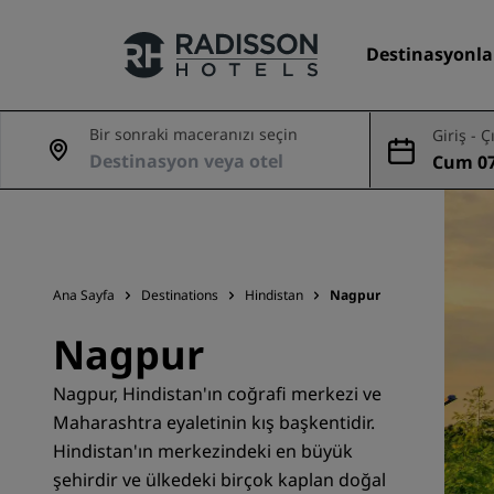
Destinasyonla
Bir sonraki maceranızı seçin
Giriş - Ç
Cum 07
Markalarımız
Ağu
Radisson Hotels Markaları
Ana Sayfa
Destinations
Hindistan
Nagpur
Nagpur
Nagpur, Hindistan'ın coğrafi merkezi ve
Maharashtra eyaletinin kış başkentidir.
Hindistan'ın merkezindeki en büyük
şehirdir ve ülkedeki birçok kaplan doğal