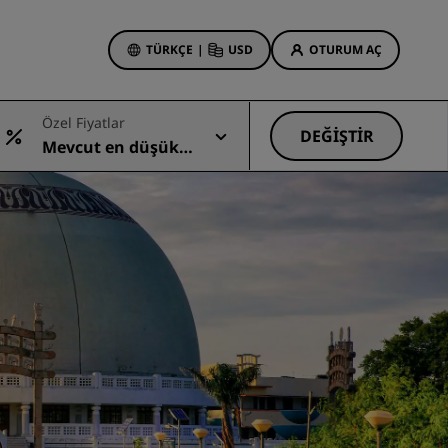
TÜRKÇE
|
USD
OTURUM AÇ
Özel Fiyatlar
 Rewards
DEĞIŞTIR
Mevcut en düşük
onlarım
Otel Fırsatları
fiyat
Tekliflerimizi keşfedin
İlk seferin büyüsü
Deals of the Day
Erken rezervasyon
Paketlerimize göz atın
Seyahat fikirleri
Aile dostu oteller
din
Rad Pets