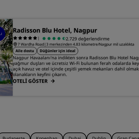
Radisson Blu Hotel, Nagpur
|
2.729 değerlendirme
7 Wardha Road
|
3 merkezinden 4.83 kilometre/Nagpur mil uzaklıkta
Aile dostu
Düğünler için ideal
Nagpur Havaalanı'na indikten sonra Radisson Blu Hotel Nag
yağmur duşları ve ücretsiz Wi-Fi bulunan ferah odalarda keyi
açık havuz ve otel içinde çeşitli yemek mekanları dahil olmak 
olanakların keyfini çıkarın.
OTELİ GÖSTER
Budapeşte
Kopenhag
Dubai
Dublin
Gran Cana