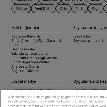
Milano
Yeni Delhi
Oslo
Paris
Riga
Hızlı bağlantılar
Seyahat profesyone
Radisson Rewards
İş Ortakları
En İyi Çevrim İçi Fiyat Garantisi
Seyahat acenteleri
Blog
Destinasyonlar
Yakında açılacak oteller
Radisson Hotels Uygulaması
Sports Approved oteller
Aile Dostu Oteller
Sağlık ve Güvenlik
Sosyal medya
Uygulamamızı keş
Radisson Hotels Markaları
Radisson Hotels uyg
keşfedin
Web sitesinin sorunsuz ve güvenle çalıştığından emin olmak, reklam ve
kişiselleştirmek, web sitesi trafiğini ve kullanımı analiz etmek, ayarları
desteklemek üzere bu web sitesinde Çerezler ve ilgili teknolojiler (web işa