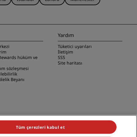
Yardım
rkezi
Tüketici uyarıları
irim
İletişim
Rewards hüküm ve
SSS
Site haritası
nım sözleşmesi
ilebilirlik
lelik Beyanı
Tüm çerezleri kabul et