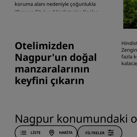
koruma alanı nedeniyle çoğunlukla
'Orange City' ve 'Hindistan'ın Kaplan
Başkenti' olarak bilinir.
Çin'deki Bağlı Markalar
Otelimizden
Hindis
Zengin
Nagpur'un doğal
fazla 
kalaca
manzaralarının
keyfini çıkarın
Nagpur konumundaki ot
LISTE
HARITA
FILTRELER