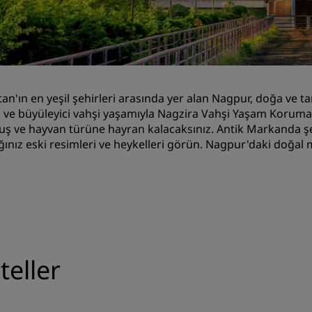
Toplantı odası rezerve edin
Fiyat Teklifi İsteyin
Etkinlik Destinasyonları
Sektör Çözümleri
tan'ın en yeşil şehirleri arasında yer alan Nagpur, doğa ve ta
 ve büyüleyici vahşi yaşamıyla Nagzira Vahşi Yaşam Koruma A
Uçuş ara
kuş ve hayvan türüne hayran kalacaksınız. Antik Markanda şe
ğınız eski resimleri ve heykelleri görün. Nagpur'daki doğal m
Uçuş ara
Yemek
Search for a restaurant
Dijital Hizmetler
eller
Radisson Hotels Uygulama