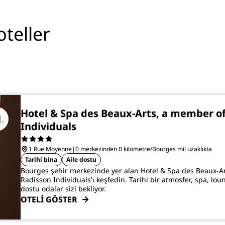
teller
Hotel & Spa des Beaux-Arts, a member o
Individuals
1 Rue Moyenne
|
0 merkezinden 0 kilometre/Bourges mil uzaklıkta
Tarihi bina
Aile dostu
Bourges şehir merkezinde yer alan Hotel & Spa des Beaux-A
Radisson Individuals'ı keşfedin. Tarihi bir atmosfer, spa, lou
dostu odalar sizi bekliyor.
OTELİ GÖSTER