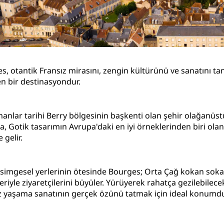
Toplantı odası rezerve edin
Fiyat Teklifi İsteyin
Etkinlik Destinasyonları
Sektör Çözümleri
s, otantik Fransız mirasını, zengin kültürünü ve sanatını ta
n bir destinasyondur.
Uçuş ara
Uçuş ara
manlar tarihi Berry bölgesinin başkenti olan şehir olağanüst
a, Gotik tasarımın Avrupa'daki en iyi örneklerinden biri ola
Yemek
 gelir.
Search for a restaurant
 simgesel yerlerinin ötesinde Bourges; Orta Çağ kokan sokakla
Dijital Hizmetler
eriyle ziyaretçilerini büyüler. Yürüyerek rahatça gezilebile
z yaşama sanatının gerçek özünü tatmak için ideal konumdu
Radisson Hotels Uygulama