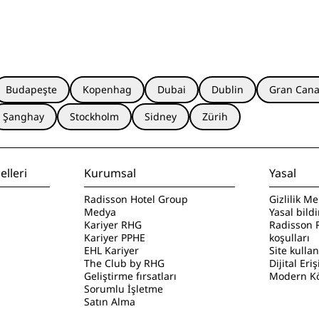
Budapeşte
Kopenhag
Dubai
Dublin
Gran Cana
Şanghay
Stockholm
Sidney
Zürih
lleri
Kurumsal
Yasal
Radisson Hotel Group
Gizlilik Me
Medya
Yasal bild
Kariyer RHG
Radisson 
Kariyer PPHE
koşulları
EHL Kariyer
Site kulla
The Club by RHG
Dijital Eriş
Geliştirme fırsatları
Modern Kö
Sorumlu İşletme
Satın Alma