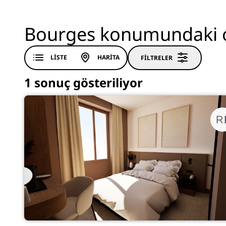
Bourges konumundaki o
LISTE
HARITA
FILTRELER
1 sonuç gösteriliyor