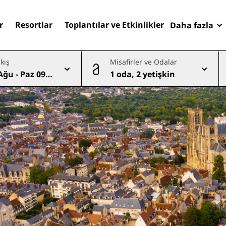
r
Resortlar
Toplantılar ve Etkinlikler
Daha fazla
Fırsatlar
ıkış
Misafirler ve Odalar
Radisson
Ağu - Paz 09 A
1 oda, 2 yetişkin
Rezervasy
Otelinizi bulun
Destinasyonlar
Resortlar
Hizmet verilen daireler
Havaalanı otelleri
Yeni & yakında kullanıma
sunulacak oteller
Toplantılar ve Etkinlikler
Radisson Meetings'i Keşfe