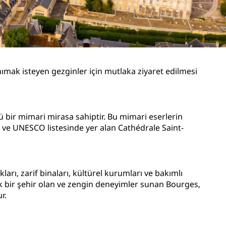
Düğün mekanları
Sürdürülebilir konaklamalar
Spor takımı konaklamaları
İş amaçlı seyahat eden
nımak isteyen gezginler için mutlaka ziyaret edilmesi
Şehir merkezi otelleri
Blogumuzu ziyaret edin
ü bir mimari mirasa sahiptir. Bu mimari eserlerin
Radisson Rewards
n ve UNESCO listesinde yer alan Cathédrale Saint-
Radisson Rewards'u keşfedin
Avantajlar
Puanlar nasıl kullanılır?
rı, zarif binaları, kültürel kurumları ve bakımlı
cek bir şehir olan ve zengin deneyimler sunan Bourges,
Nasıl puan kazanılır?
r.
Bookers and Planners
sı