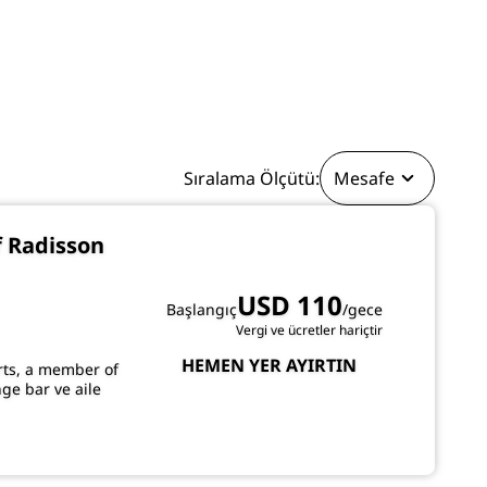
KATIL
Sıralama Ölçütü:
Mesafe
f Radisson
USD 110
Başlangıç
/gece
Vergi ve ücretler hariçtir
HEMEN YER AYIRTIN
rts, a member of
nge bar ve aile