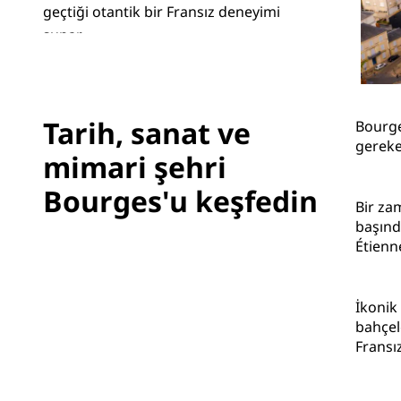
geçtiği otantik bir Fransız deneyimi
sunar.
Çin'deki Bağlı Markalar
Tarih, sanat ve
Bourge
gereke
mimari şehri
Bourges'u keşfedin
Bir za
başınd
Étienne
İkonik
bahçel
Fransı