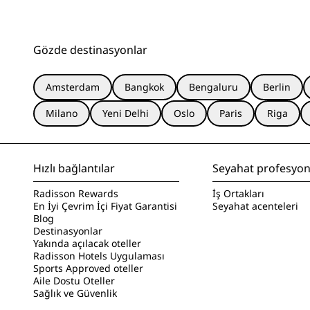
Gözde destinasyonlar
Amsterdam
Bangkok
Bengaluru
Berlin
Milano
Yeni Delhi
Oslo
Paris
Riga
Hızlı bağlantılar
Seyahat profesyone
Radisson Rewards
İş Ortakları
En İyi Çevrim İçi Fiyat Garantisi
Seyahat acenteleri
Blog
Destinasyonlar
Yakında açılacak oteller
Radisson Hotels Uygulaması
Sports Approved oteller
Aile Dostu Oteller
Sağlık ve Güvenlik