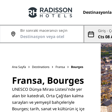
Destinasyonla
Bir sonraki maceranızı seçin
Giriş - Ç
Cts 08 
Markalarımız
ğu
Radisson Hotels Markaları
Ana Sayfa
Destinations
Fransa
Bourges
Fransa, Bourges
UNESCO Dünya Mirası Listesi'nde yer
alan bir katedrali, Orta Çağ'dan kalma
sarayları ve yemyeşil bahçeleriyle
Bourges; tarih, sanat ve kültürün iç içe