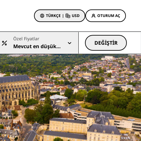
TÜRKÇE
|
USD
OTURUM AÇ
Özel Fiyatlar
 Rewards
DEĞIŞTIR
Mevcut en düşük
onlarım
Otel Fırsatları
fiyat
Tekliflerimizi keşfedin
İlk seferin büyüsü
Deals of the Day
Erken rezervasyon
Paketlerimize göz atın
Seyahat fikirleri
Aile dostu oteller
din
Rad Pets