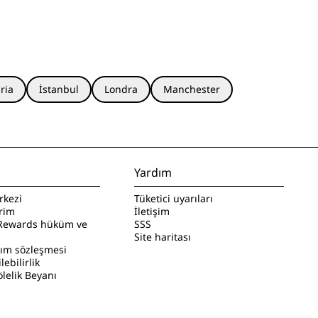
ria
İstanbul
Londra
Manchester
Yardım
rkezi
Tüketici uyarıları
irim
İletişim
Rewards hüküm ve
SSS
Site haritası
nım sözleşmesi
ilebilirlik
lelik Beyanı