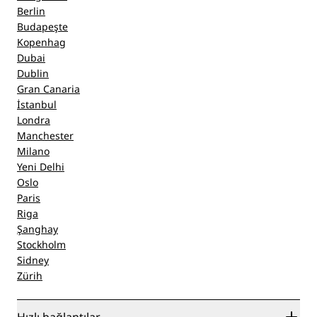
Berlin
Budapeşte
Kopenhag
Dubai
Dublin
Gran Canaria
İstanbul
Londra
Manchester
Milano
Yeni Delhi
Oslo
Paris
Riga
Şanghay
Stockholm
Sidney
Zürih
Hızlı bağlantılar