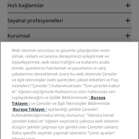
Hızlı bağlantılar
Radisson Rewards
Seyahat profesyonelleri
En İyi Çevrim İçi Fiyat Garantisi
Blog
İş Ortakları
Kurumsal
Destinasyonlar
Seyahat acenteleri
Yakında açılacak oteller
Radisson Hotel Group
Yasal
Web sitesinin sorunsuz ve güvenle çalıştığından emin
Radisson Hotels Uygulaması
Medya
olmak, reklam ve tarama deneyiminizi iyileştirmek ve
Sports Approved oteller
kişiselleştirmek, web sitesi trafiğini ve kullanımı analiz
Kariyer RHG
Gizlilik Merkezi
Yardım
Aile Dostu Oteller
etmek, ayarlarınızı hatırlamak ve pazarlama ve satış
Kariyer PPHE
Yasal bildirim
Sağlık ve Güvenlik
çabalarımızı desteklemek üzere bu web sitesinde Çerezler
EHL Kariyer
Radisson Rewards hüküm ve koşulları
Tüketici uyarıları
ve ilgili teknolojiler (web işaretçileri, piksel etiketleri ve Flaş
The Club by RHG
Sosyal medya
Site kullanım sözleşmesi
nesneler) ("Çerezler") kullanılmaktadır. "Tüm çerezleri kabul
İletişim
Geliştirme fırsatları
et" öğesini seçtiğinizde Radisson'un sizin hakkınızda veri
Dijital Erişilebilirlik
SSS
Radisson Hotels Markaları
Sorumlu İşletme
toplayabileceğini ve Gizlilik Bildirimimizde [
Buraya
Modern Kölelik Beyanı
Site haritası
Tıklayın
] ve Çerezler ve İlgili Teknolojiler Bildiriminde
Satın Alma
[
Buraya Tıklayın
] açıklandığı şekilde Çerezleri
kullanabileceğini kabul etmiş olursunuz. "Yalnızca temel
çerezleri kabul et" öğesini seçerseniz yalnızca web sitesinin
düzgün şekilde çalışması için gerekli olan Çerezleri saklarız.
Daha spesifik seçimler yapmak isterseniz "Çerez ayarları"
öğesini seçin.