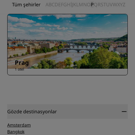
Tüm şehirler
A
B
C
D
E
F
G
H
I
J
K
L
M
N
O
P
Q
R
S
T
U
V
W
X
Y
Z
Prag
1 otel
Gözde destinasyonlar
Amsterdam
Bangkok