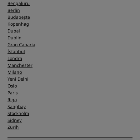
Bengaluru
Berlin
Budapeşte
Kopenhag
Dubai
Dublin
Gran Canaria
İstanbul
Londra
Manchester
Milano
Yeni Delhi
Oslo
Paris
Riga
Şanghay
Stockholm
Sidney
Zürih