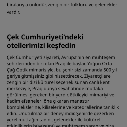
biralarıyla ünlüdür, zengin bir folkloru ve gelenekleri
vardır.
Çek Cumhuriyeti’ndeki
otellerimizi keşfedin
Çek Cumhuriyeti ziyareti, Avrupa’nın en muhteşem
şehirlerinden biri olan Prag ile başlar. Yoğun Orta
Çağ Gotik mimarisiyle, bu şehir sizi zamanda 500 yıl
geriye gitmişsiniz gibi hissettirecek. Ziyaretçilere
zengin bir dizi kültürel seçenek sunan canlı kent
merkeziyle, Prag dünya seyahatinde mutlaka
görülmesi gereken bir yerdir. Etkileyici mimariyi ve
kadim efsaneleri öne çıkaran manastır
komplekslerine, kiliselerine ve katedrallerine tanıklık
edin. Unutulmaz bir deneyimdir. Şehirde gezerken
yerel mutfağın tadını, gelenekler ile kültürel
etkinliklerin büyüsünü ve muhteşem şarap ve bira