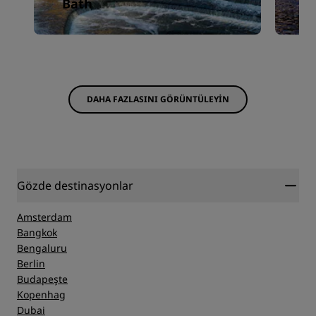
Bath
D
DAHA FAZLASINI GÖRÜNTÜLEYIN
Gözde destinasyonlar
Amsterdam
Bangkok
Bengaluru
Berlin
Budapeşte
Kopenhag
Dubai