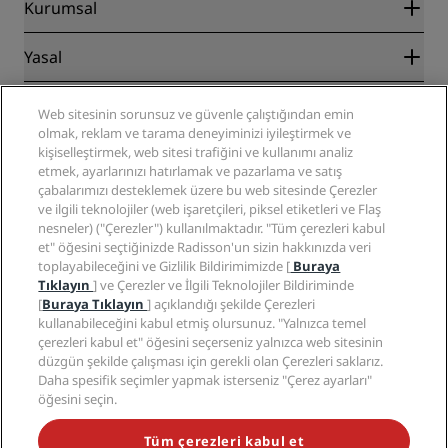
İş Ortakları
Kurumsal
Destinasyonlar
Seyahat acenteleri
Yakında açılacak oteller
Radisson Hotel Group
Yasal
Radisson Hotels Uygulaması
Medya
Sports Approved oteller
Kariyer RHG
Gizlilik Merkezi
Yardım
Aile Dostu Oteller
Web sitesinin sorunsuz ve güvenle çalıştığından emin
Kariyer PPHE
Yasal bildirim
Sağlık ve Güvenlik
olmak, reklam ve tarama deneyiminizi iyileştirmek ve
EHL Kariyer
Radisson Rewards hüküm ve koşulları
Tüketici uyarıları
kişiselleştirmek, web sitesi trafiğini ve kullanımı analiz
The Club by RHG
Sosyal medya
Site kullanım sözleşmesi
etmek, ayarlarınızı hatırlamak ve pazarlama ve satış
İletişim
Geliştirme fırsatları
Dijital Erişilebilirlik
çabalarımızı desteklemek üzere bu web sitesinde Çerezler
SSS
Radisson Hotels Markaları
Sorumlu İşletme
ve ilgili teknolojiler (web işaretçileri, piksel etiketleri ve Flaş
Modern Kölelik Beyanı
Site haritası
nesneler) ("Çerezler") kullanılmaktadır. "Tüm çerezleri kabul
Satın Alma
et" öğesini seçtiğinizde Radisson'un sizin hakkınızda veri
toplayabileceğini ve Gizlilik Bildirimimizde [
Buraya
Tıklayın
] ve Çerezler ve İlgili Teknolojiler Bildiriminde
[
Buraya Tıklayın
] açıklandığı şekilde Çerezleri
kullanabileceğini kabul etmiş olursunuz. "Yalnızca temel
çerezleri kabul et" öğesini seçerseniz yalnızca web sitesinin
düzgün şekilde çalışması için gerekli olan Çerezleri saklarız.
POPÜLER KAMPANYALARIMIZI KAÇIRMAYIN
Daha spesifik seçimler yapmak isterseniz "Çerez ayarları"
öğesini seçin.
Erişilebilirlik
Tüm çerezleri kabul et
Erişilebilirlik ayarları