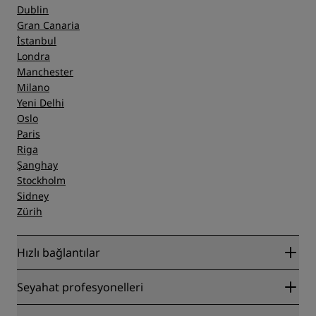
Dublin
Gran Canaria
İstanbul
Londra
Manchester
Milano
Yeni Delhi
Oslo
Paris
Riga
Şanghay
Stockholm
Sidney
Zürih
Hızlı bağlantılar
Radisson Rewards
Seyahat profesyonelleri
En İyi Çevrim İçi Fiyat Garantisi
Blog