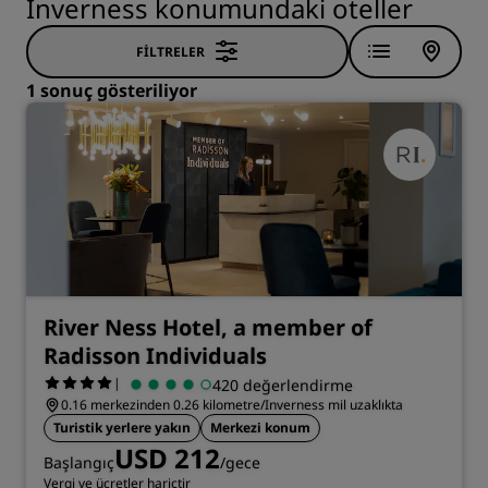
Inverness konumundaki oteller
FILTRELER
1 sonuç gösteriliyor
River Ness Hotel, a member of
Radisson Individuals
|
420 değerlendirme
0.16 merkezinden 0.26 kilometre/Inverness mil uzaklıkta
Turistik yerlere yakın
Merkezi konum
USD 212
Başlangıç
/gece
Vergi ve ücretler hariçtir