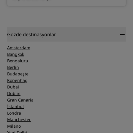
Gözde destinasyonlar
Amsterdam
Bangkok
Bengaluru
Berlin
Budapeşte
Kopenhag
Dubai
Dublin
Gran Canaria
İstanbul
Londra
Manchester
Milano
Yeni Delhi