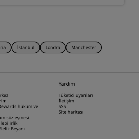
ria
İstanbul
Londra
Manchester
Yardım
rkezi
Tüketici uyarıları
irim
İletişim
Rewards hüküm ve
SSS
Site haritası
nım sözleşmesi
ilebilirlik
lelik Beyanı