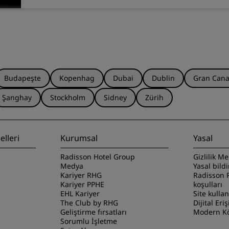
Budapeşte
Kopenhag
Dubai
Dublin
Gran Cana
Şanghay
Stockholm
Sidney
Zürih
lleri
Kurumsal
Yasal
Radisson Hotel Group
Gizlilik Me
Medya
Yasal bild
Kariyer RHG
Radisson 
Kariyer PPHE
koşulları
EHL Kariyer
Site kulla
The Club by RHG
Dijital Eriş
Geliştirme fırsatları
Modern Kö
Sorumlu İşletme