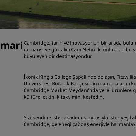
Toplantı odası rezerve edin
Fiyat Teklifi İsteyin
Etkinlik Destinasyonları
Sektör Çözümleri
imari
Cambridge, tarih ve inovasyonun bir arada bulunduğ
mimarisi ve göz alıcı Cam Nehri ile ünlü olan bu şeh
Uçuş ara
büyüleyen bir destinasyondur.
Uçuş ara
İkonik King's College Şapeli'nde dolaşın, Fitzwil
Yemek
Üniversitesi Botanik Bahçesi'nin manzaralarını ke
Cambridge Market Meydanı'nda yerel ürünlere göz 
Search for a restaurant
kültürel etkinlik takvimini keşfedin.
Dijital Hizmetler
Sizi kendine ister akademik mirasıyla ister yeşil a
Radisson Hotels Uygulama
Cambridge, geleneği çağdaş enerjiyle harmanlay