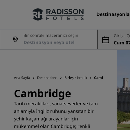
Destinasyonla
Bir sonraki maceranızı seçin
Giriş - Ç
Cum 07
Markalarımız
Ağu
Radisson Hotels Markaları
Ana Sayfa
Destinations
Birleşik Krallık
Cambridge
Cambridge
Tarih meraklıları, sanatseverler ve tam
anlamıyla İngiliz ruhunu yansıtan bir
şehir kaçamağı arayanlar için
mükemmel olan Cambridge; renkli