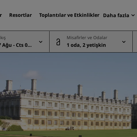
r
Resortlar
Toplantılar ve Etkinlikler
Daha fazla
Fırsatlar
ıkış
Misafirler ve Odalar
Radisson
 Ağu - Cts 08
1 oda, 2 yetişkin
Rezervasy
Otelinizi bulun
Destinasyonlar
Resortlar
Hizmet verilen daireler
Havaalanı otelleri
Yeni & yakında kullanıma
sunulacak oteller
Toplantılar ve Etkinlikler
Radisson Meetings'i Keşfe