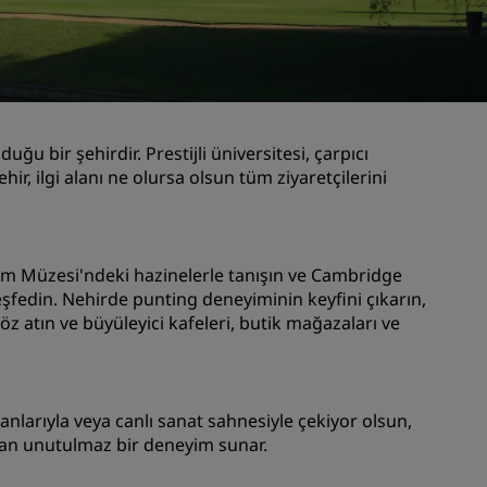
Düğün mekanları
Sürdürülebilir konaklamalar
Spor takımı konaklamaları
İş amaçlı seyahat eden
u bir şehirdir. Prestijli üniversitesi, çarpıcı
Şehir merkezi otelleri
ir, ilgi alanı ne olursa olsun tüm ziyaretçilerini
Blogumuzu ziyaret edin
Radisson Rewards
liam Müzesi'ndeki hazinelerle tanışın ve Cambridge
şfedin. Nehirde punting deneyiminin keyfini çıkarın,
Radisson Rewards'u keşfedin
atın ve büyüleyici kafeleri, butik mağazaları ve
Avantajlar
Puanlar nasıl kullanılır?
Nasıl puan kazanılır?
lanlarıyla veya canlı sanat sahnesiyle çekiyor olsun,
Bookers and Planners
sı
an unutulmaz bir deneyim sunar.