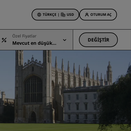
TÜRKÇE
|
USD
OTURUM AÇ
Özel Fiyatlar
 Rewards
DEĞIŞTIR
Mevcut en düşük
onlarım
Otel Fırsatları
fiyat
Tekliflerimizi keşfedin
İlk seferin büyüsü
Deals of the Day
Erken rezervasyon
Paketlerimize göz atın
Seyahat fikirleri
Aile dostu oteller
din
Rad Pets