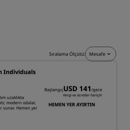
KATIL
Sıralama Ölçütü:
Mesafe
n Individuals
USD 141
Başlangıç
/gece
Vergi ve ücretler hariçtir
dım uzaklıkta
ls; modern odalar,
HEMEN YER AYIRTIN
er sunar. Hemen yer