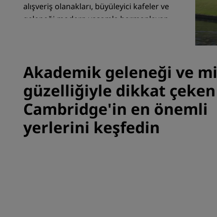
alışveriş olanakları, büyüleyici kafeler ve
geleneği modern yaşamla harmanlayan
kültürel deneyimler sunar.
Çin'deki Bağlı Markalar
Akademik geleneği ve m
güzelliğiyle dikkat çeken
Cambridge'in en önemli
yerlerini keşfedin