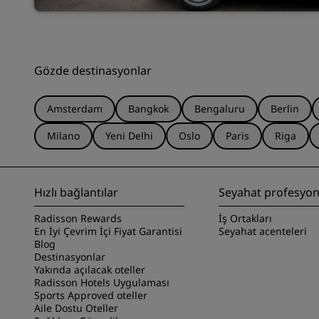
Gözde destinasyonlar
Amsterdam
Bangkok
Bengaluru
Berlin
Milano
Yeni Delhi
Oslo
Paris
Riga
Hızlı bağlantılar
Seyahat profesyone
Radisson Rewards
İş Ortakları
En İyi Çevrim İçi Fiyat Garantisi
Seyahat acenteleri
Blog
Destinasyonlar
Yakında açılacak oteller
Radisson Hotels Uygulaması
Sports Approved oteller
Aile Dostu Oteller