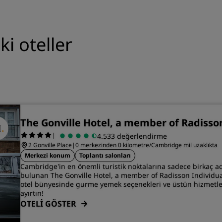
 oteller
The Gonville Hotel, a member of Radisso
|
4.533 değerlendirme
2 Gonville Place
|
0 merkezinden 0 kilometre/Cambridge mil uzaklıkta
Merkezi konum
Toplantı salonları
Cambridge'in en önemli turistik noktalarına sadece birkaç a
bulunan The Gonville Hotel, a member of Radisson Individua
otel bünyesinde gurme yemek seçenekleri ve üstün hizmetl
ayırtın!
OTELİ GÖSTER