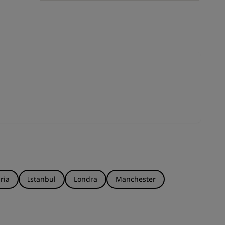
KATIL
ria
İstanbul
Londra
Manchester