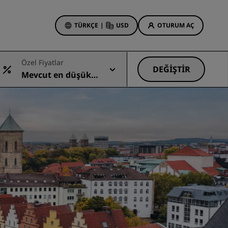
TÜRKÇE
|
USD
OTURUM AÇ
Özel Fiyatlar
 Rewards
DEĞIŞTIR
Mevcut en düşük
onlarım
Otel Fırsatları
fiyat
Tekliflerimizi keşfedin
İlk seferin büyüsü
Deals of the Day
Erken rezervasyon
Paketlerimize göz atın
Seyahat fikirleri
Aile dostu oteller
din
Rad Pets