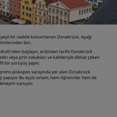
Düğün mekanları
Sürdürülebilir konaklamalar
Spor takımı konaklamaları
İş amaçlı seyahat eden
yeşil bir vadide konumlanan Osnabrück, Aşağı
Şehir merkezi otelleri
hirlerinden biri.
Blogumuzu ziyaret edin
tedrali'nden başlayın, ardından tarihi Osnabrück
edin veya şirin sokakları ve kafeleriyle dikkat çeken
Radisson Rewards
fli bir yürüyüş yapın.
i prens-piskopos sarayında yer alan Osnabrück
Radisson Rewards'u keşfedin
iği yapıyor. Bu eşsiz ortam, hem öğrenciler hem de
Avantajlar
r deneyim sunuyor.
Puanlar nasıl kullanılır?
Nasıl puan kazanılır?
Bookers and Planners
sı