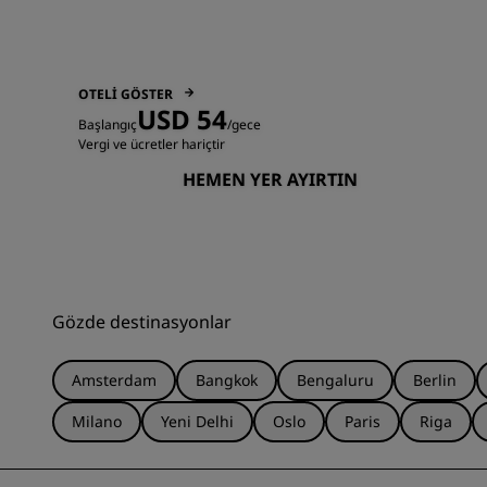
OTELI GÖSTER
USD 54
Başlangıç
/gece
Vergi ve ücretler hariçtir
HEMEN YER AYIRTIN
Gözde destinasyonlar
Amsterdam
Bangkok
Bengaluru
Berlin
Milano
Yeni Delhi
Oslo
Paris
Riga