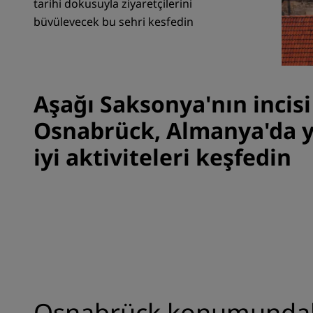
tarihi dokusuyla ziyaretçilerini
büyüleyecek bu şehri keşfedin
Çin'deki Bağlı Markalar
Aşağı Saksonya'nın incisi
Osnabrück, Almanya'da y
iyi aktiviteleri keşfedin
Osnabrück konumundaki