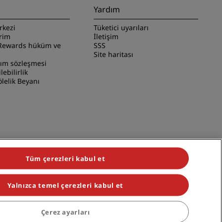
Yardım
rkezi
Tüketici uyarıları
irim
İletişim
Rewards hüküm ve
SSS
Site haritası
nım sözleşmesi
ilebilirlik
lelik Beyanı
Tüm çerezleri kabul et
Yalnızca temel çerezleri kabul et
iduals, Park Plaza, Park Inn, Country Inn & Suites, Prize by Radisson,
Çerez ayarları