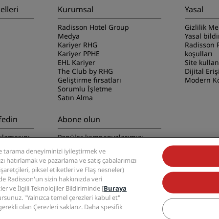
lleri
Kurumsal
Yasal
Radisson Hotel Group
Gizlilik Me
Medya
Yasal bild
Kariyer RHG
Radisson 
Kariyer PPHE
koşulları
EHL Kariyer
Site kulla
The Club by RHG
Dijital Eriş
Geliştirme fırsatları
Modern Kö
Sorumlu İşletme
Satın Alma
fedin
Abone olun
ulamasını
Popüler kampanyalarımızı
kaçırmayın
 tarama deneyiminizi iyileştirmek ve
nızı hatırlamak ve pazarlama ve satış çabalarımızı
retçileri, piksel etiketleri ve Flaş nesneler)
zde Radisson'un sizin hakkınızda veri
ler ve İlgili Teknolojiler Bildiriminde [
Buraya
ursunuz. "Yalnızca temel çerezleri kabul et"
 Group, Radisson, Radisson RED, Radisson Blu, Radisson Collection, Radisson Indiv
erekli olan Çerezleri saklarız. Daha spesifik
markalarıdır.