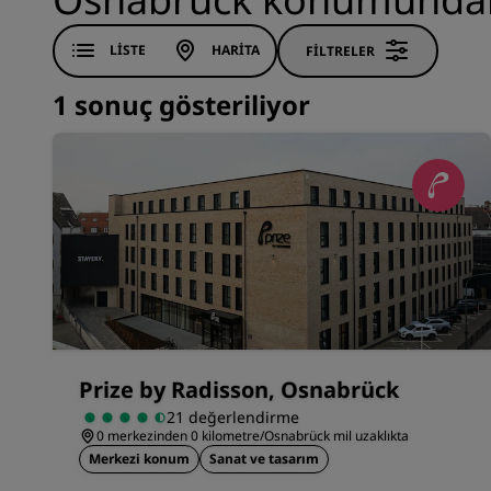
LISTE
HARITA
FILTRELER
1 sonuç gösteriliyor
Prize by Radisson, Osnabrück
21 değerlendirme
0 merkezinden 0 kilometre/Osnabrück mil uzaklıkta
Merkezi konum
Sanat ve tasarım