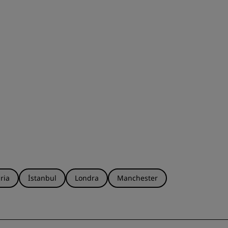
ria
İstanbul
Londra
Manchester