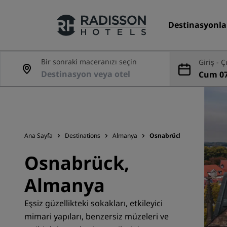
Destinasyonla
Bir sonraki maceranızı seçin
Giriş - Ç
Cum 07
Markalarımız
Ağu
Radisson Hotels Markaları
Ana Sayfa
Destinations
Almanya
Osnabrück
Osnabrück,
Almanya
Eşsiz güzellikteki sokakları, etkileyici
mimari yapıları, benzersiz müzeleri ve