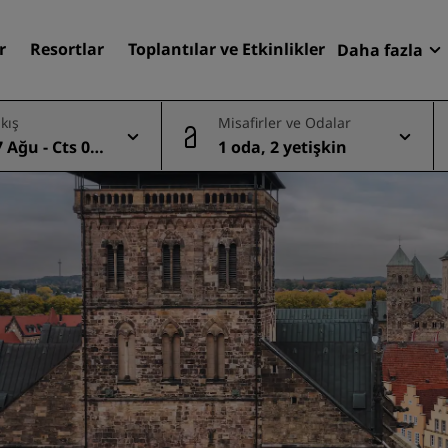
r
Resortlar
Toplantılar ve Etkinlikler
Daha fazla
Fırsatlar
ıkış
Misafirler ve Odalar
Radisson
 Ağu - Cts 08
1 oda, 2 yetişkin
Rezervasy
Otelinizi bulun
Destinasyonlar
Resortlar
Hizmet verilen daireler
Havaalanı otelleri
Yeni & yakında kullanıma
sunulacak oteller
Toplantılar ve Etkinlikler
Radisson Meetings'i Keşfe