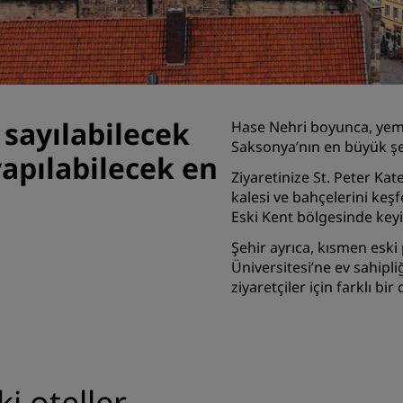
Toplantı odası rezerve edin
Fiyat Teklifi İsteyin
Etkinlik Destinasyonları
Sektör Çözümleri
 sayılabilecek
Hase Nehri boyunca, yem
Saksonya’nın en büyük şe
Uçuş ara
apılabilecek en
Ziyaretinize St. Peter Ka
Uçuş ara
kalesi ve bahçelerini keşf
Eski Kent bölgesinde keyi
Yemek
Şehir ayrıca, kısmen esk
Üniversitesi’ne ev sahipl
Search for a restaurant
ziyaretçiler için farklı bi
Dijital Hizmetler
Radisson Hotels Uygulama
 oteller