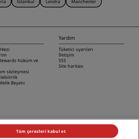
ria
İstanbul
Londra
Manchester
Yardım
rkezi
Tüketici uyarıları
irim
İletişim
Rewards hüküm ve
SSS
Site haritası
nım sözleşmesi
ilebilirlik
lelik Beyanı
Tüm çerezleri kabul et