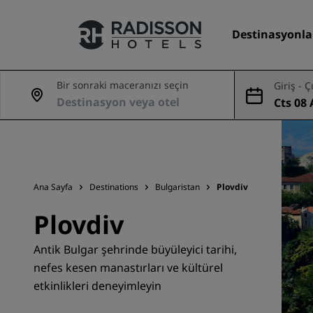
Destinasyonla
Bir sonraki maceranızı seçin
Giriş - Ç
Cts 08 
Markalarımız
ğu
Radisson Hotels Markaları
Ana Sayfa
Destinations
Bulgaristan
Plovdiv
Plovdiv
Antik Bulgar şehrinde büyüleyici tarihi,
nefes kesen manastırları ve kültürel
etkinlikleri deneyimleyin