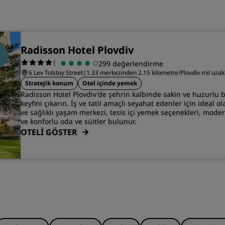
Radisson Hotel Plovdiv
|
299 değerlendirme
6 Lev Tolstoy Street
|
1.33 merkezinden 2.15 kilometre/Plovdiv mil uzakl
Stratejik konum
Otel içinde yemek
Radisson Hotel Plovdiv'de şehrin kalbinde sakin ve huzurlu 
keyfini çıkarın. İş ve tatil amaçlı seyahat edenler için ideal o
ve sağlıklı yaşam merkezi, tesis içi yemek seçenekleri, moder
ve konforlu oda ve süitler bulunur.
OTELİ GÖSTER