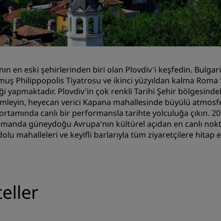
Toplantı odası rezerve edin
Fiyat Teklifi İsteyin
Etkinlik Destinasyonları
Sektör Çözümleri
n en eski şehirlerinden biri olan Plovdiv'i keşfedin. Bulgaris
uş Philippopolis Tiyatrosu ve ikinci yüzyıldan kalma Roma 
Uçuş ara
iği yapmaktadır. Plovdiv'in çok renkli Tarihi Şehir bölgesind
mleyin, heyecan verici Kapana mahallesinde büyülü atmosfer
Uçuş ara
ortamında canlı bir performansla tarihte yolculuğa çıkın. 20
amanda güneydoğu Avrupa'nın kültürel açıdan en canlı noktalar
Yemek
olu mahalleleri ve keyifli barlarıyla tüm ziyaretçilere hitap e
Search for a restaurant
Dijital Hizmetler
eller
Radisson Hotels Uygulama