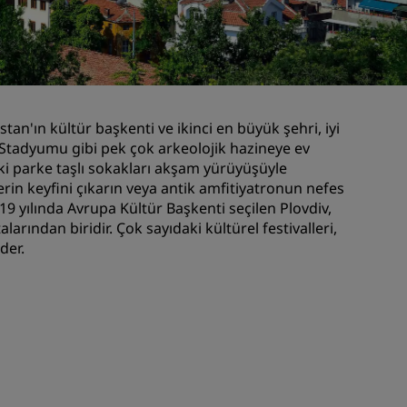
Düğün mekanları
Sürdürülebilir konaklamalar
Spor takımı konaklamaları
İş amaçlı seyahat eden
tan'ın kültür başkenti ve ikinci en büyük şehri, iyi
Şehir merkezi otelleri
Stadyumu gibi pek çok arkeolojik hazineye ev
Blogumuzu ziyaret edin
eki parke taşlı sokakları akşam yürüyüşüyle
in keyfini çıkarın veya antik amfitiyatronun nefes
19 yılında Avrupa Kültür Başkenti seçilen Plovdiv,
Radisson Rewards
ından biridir. Çok sayıdaki kültürel festivalleri,
der.
Radisson Rewards'u keşfedin
Avantajlar
Puanlar nasıl kullanılır?
Nasıl puan kazanılır?
Bookers and Planners
sı