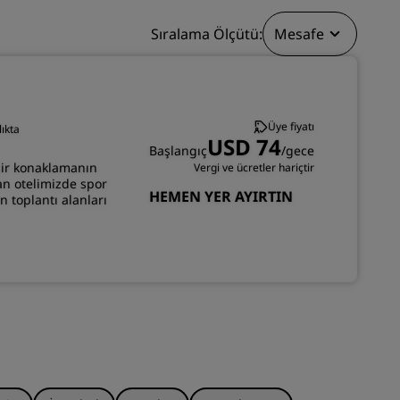
KATIL
Sıralama Ölçütü:
Mesafe
Üye fiyatı
ıkta
USD 74
Başlangıç
/gece
bir konaklamanın
Vergi ve ücretler hariçtir
lan otelimizde spor
HEMEN YER AYIRTIN
n toplantı alanları