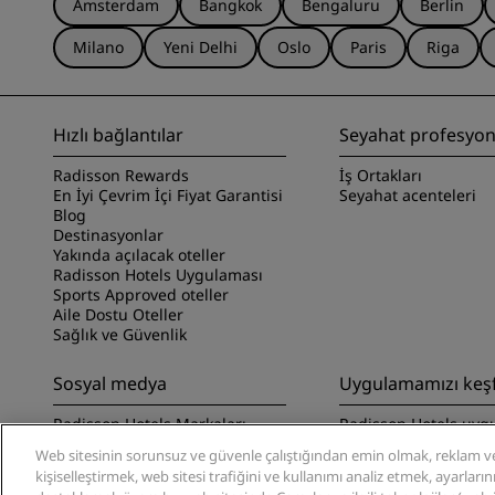
Amsterdam
Bangkok
Bengaluru
Berlin
Milano
Yeni Delhi
Oslo
Paris
Riga
Hızlı bağlantılar
Seyahat profesyone
Radisson Rewards
İş Ortakları
En İyi Çevrim İçi Fiyat Garantisi
Seyahat acenteleri
Blog
Destinasyonlar
Yakında açılacak oteller
Radisson Hotels Uygulaması
Sports Approved oteller
Aile Dostu Oteller
Sağlık ve Güvenlik
Sosyal medya
Uygulamamızı keş
Radisson Hotels Markaları
Radisson Hotels uyg
keşfedin
Web sitesinin sorunsuz ve güvenle çalıştığından emin olmak, reklam ve
kişiselleştirmek, web sitesi trafiğini ve kullanımı analiz etmek, ayarları