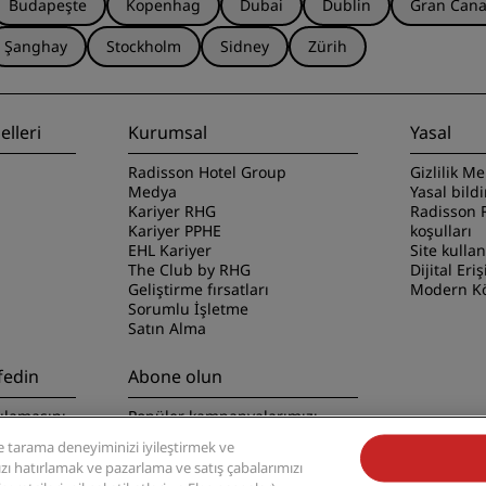
Budapeşte
Kopenhag
Dubai
Dublin
Gran Cana
Şanghay
Stockholm
Sidney
Zürih
lleri
Kurumsal
Yasal
Radisson Hotel Group
Gizlilik Me
Medya
Yasal bild
Kariyer RHG
Radisson 
Kariyer PPHE
koşulları
EHL Kariyer
Site kulla
The Club by RHG
Dijital Eriş
Geliştirme fırsatları
Modern Kö
Sorumlu İşletme
Satın Alma
fedin
Abone olun
ulamasını
Popüler kampanyalarımızı
kaçırmayın
 tarama deneyiminizi iyileştirmek ve
nızı hatırlamak ve pazarlama ve satış çabalarımızı