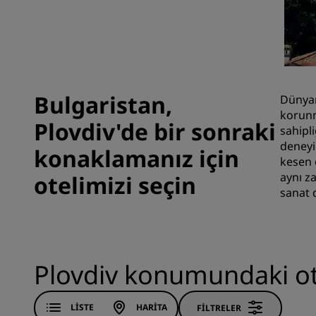
Çin'deki Bağlı Markalar
Bulgaristan,
Dünyanı
korunm
Plovdiv'de bir sonraki
sahipl
deneyi
konaklamanız için
kesen 
aynı z
otelimizi seçin
sanat d
Plovdiv konumundaki ot
LISTE
HARITA
FILTRELER