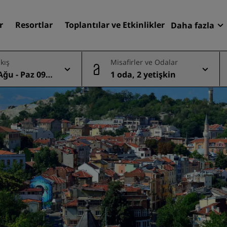
r
Resortlar
Toplantılar ve Etkinlikler
Daha fazla
Fırsatlar
ıkış
Misafirler ve Odalar
Radisson
Ağu - Paz 09 A
1 oda, 2 yetişkin
Rezervasy
Otelinizi bulun
Destinasyonlar
Resortlar
Hizmet verilen daireler
Havaalanı otelleri
Yeni & yakında kullanıma
sunulacak oteller
Toplantılar ve Etkinlikler
Radisson Meetings'i Keşfe