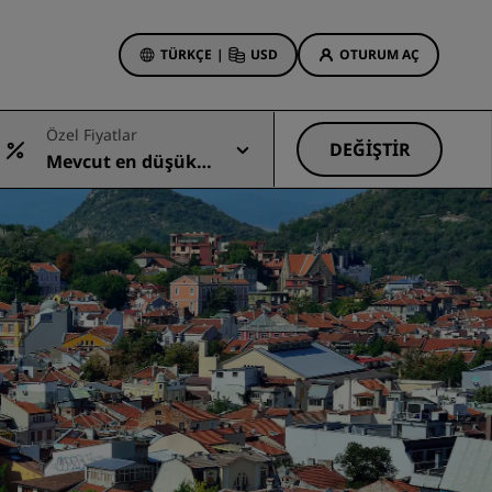
TÜRKÇE
|
USD
OTURUM AÇ
Özel Fiyatlar
 Rewards
DEĞIŞTIR
Mevcut en düşük
onlarım
Otel Fırsatları
fiyat
Tekliflerimizi keşfedin
İlk seferin büyüsü
Deals of the Day
Erken rezervasyon
Paketlerimize göz atın
Seyahat fikirleri
Aile dostu oteller
din
Rad Pets