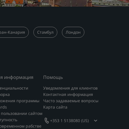
ран-Канария
Стамбул
Лондон
я информация
Помощь
енциальности
Уведомления для клиентов
ворка
Контактная информация
ложения программы
Часто задаваемые вопросы
ards
Карта сайта
 пользовании сайтом
тупность
+353 1 5138080 (US)
современном рабстве