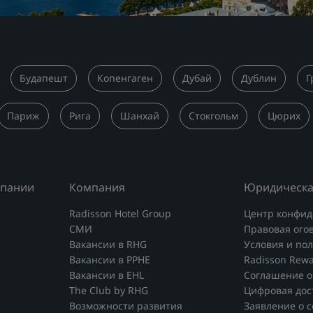
Будапешт
Копенгаген
Дубай
Дублин
Г
Париж
Рига
Шанхай
Стокгольм
Цюрих
мпании
Компания
Юридическа
Radisson Hotel Group
Центр конфид
СМИ
Правовая ого
Вакансии в RHG
Условия и по
Вакансии в PPHE
Radisson Rew
Вакансии в EHL
Соглашение о
The Club by RHG
Цифровая дос
Возможности развития
Заявление о 