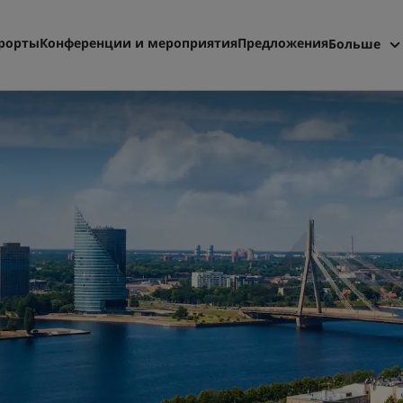
рорты
Конференции и мероприятия
Предложения
Больше
Radisson
Мои бро