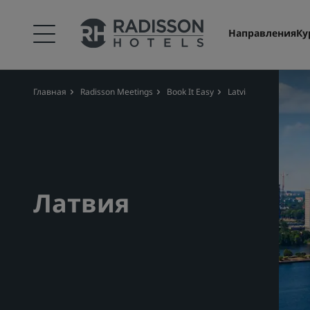
Направления
Ку
Главная
Radisson Meetings
Book It Easy
Latvia
Латвия