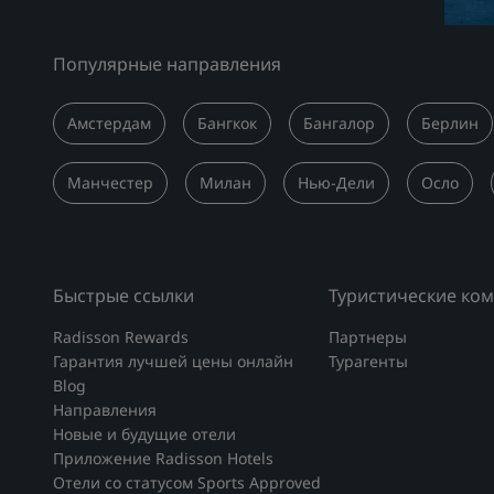
Популярные направления
Амстердам
Бангкок
Бангалор
Берлин
Манчестер
Милан
Нью-Дели
Осло
Быстрые ссылки
Туристические ко
Radisson Rewards
Партнеры
Гарантия лучшей цены онлайн
Турагенты
Blog
Направления
Новые и будущие отели
Приложение Radisson Hotels
Отели со статусом Sports Approved